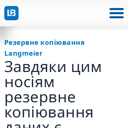
Резервне копіювання
Langmeier
Завдяки цим
носіям
резервне
копіювання
даних є