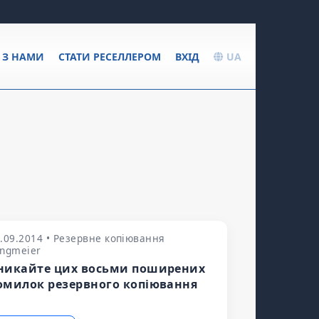
Я З НАМИ
СТАТИ РЕСЕЛЛЕРОМ
ВХІД
UA
.09.2014 • Резервне копіювання
angmeier
никайте цих восьми поширених
омилок резервного копіювання