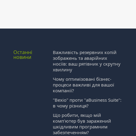
Останні
Важливість резервних копій
новини
зображень та аварійних
носіїв: ваш рятівник у скрутну
хвилину
Чому оптимізовані бізнес-
процеси важливі для вашої
компанії?
"Bexio" проти "aBusiness Suite":
в чому різниця?
Що робити, якщо мій
комп'ютер був заражений
шкідливим програмним
забезпеченням?