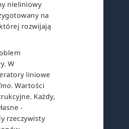
y nieliniowy
przygotowany na
tórej rozwijają
roblem
wy. W
eratory liniowe
dmo
. Wartości
trukcyjne. Każdy,
łasne -
dy rzeczywisty