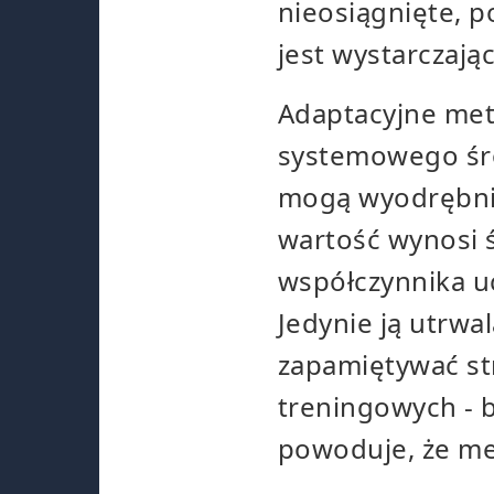
nieosiągnięte, 
jest wystarczają
Adaptacyjne meto
systemowego śro
mogą wyodrębnić
wartość wynosi 
współczynnika u
Jedynie ją utrwal
zapamiętywać st
treningowych - 
powoduje, że met