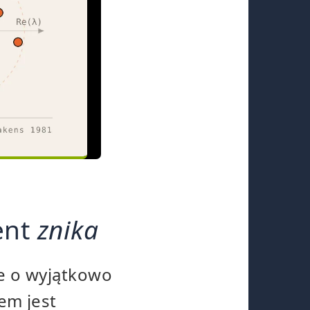
ent
znika
e o wyjątkowo
em jest