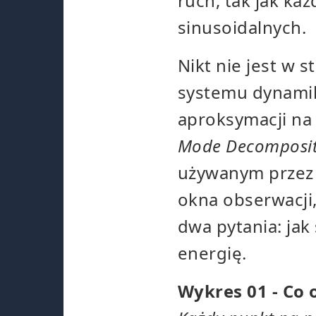
ruch, tak jak ka
sinusoidalnych.
Nikt nie jest w
systemu dynamik
aproksymacji na
Mode Decomposit
używanym przez 
okna obserwacji
dwa pytania: jak 
energię.
Wykres 01 - Co