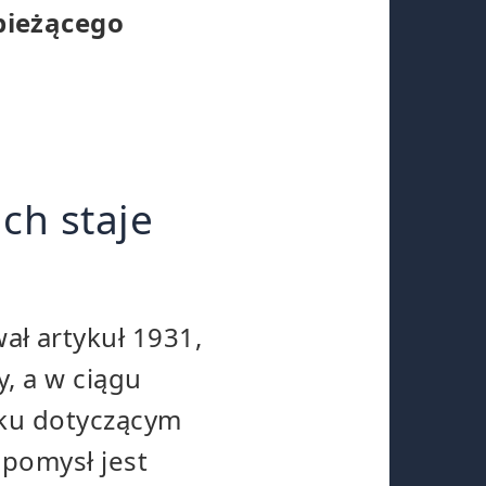
 bieżącego
ch staje
ał artykuł 1931,
, a w ciągu
niku dotyczącym
 pomysł jest