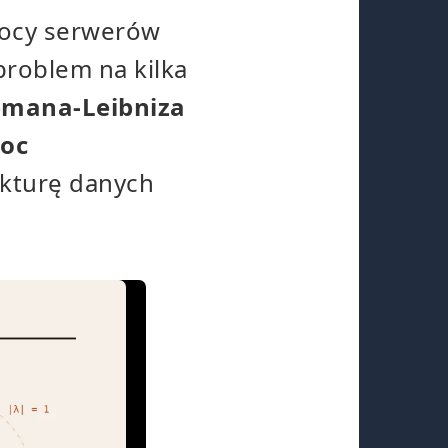
 mocy serwerów
problem na kilka
pmana-Leibniza
moc
ukturę danych