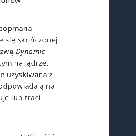
 tonów
 Koopmana
e się skończonej
nazwę
Dynamic
tym na jądrze,
ie uzyskiwana z
 odpowiadają na
je lub traci