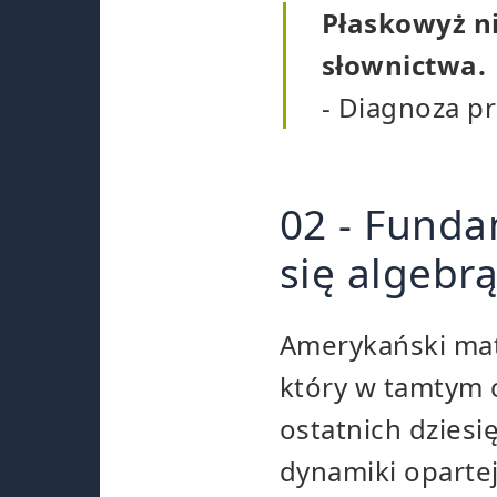
Płaskowyż ni
słownictwa.
- Diagnoza p
02 - Fund
się algebrą
Amerykański m
który w tamtym c
ostatnich dziesi
dynamiki opartej