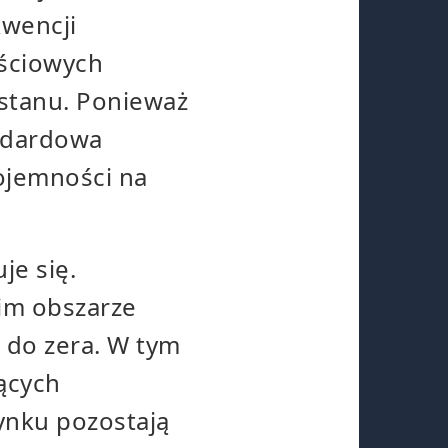
kwencji
jściowych
 stanu. Ponieważ
andardowa
ojemności na
je się.
kim obszarze
 do zera. W tym
jących
rynku pozostają