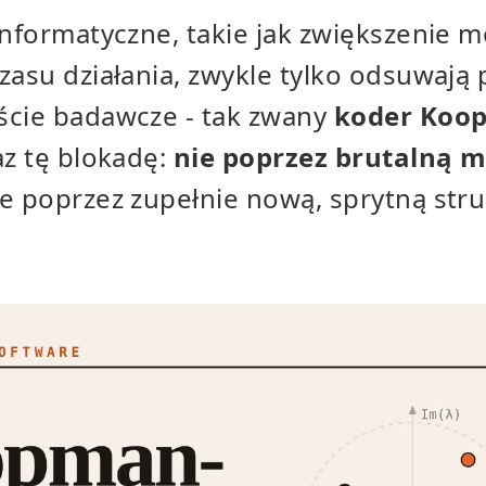
informatyczne, takie jak zwiększenie
zasu działania, zwykle tylko odsuwają 
ście badawcze - tak zwany
koder Koo
az tę blokadę:
nie poprzez brutalną 
ale poprzez zupełnie nową, sprytną str