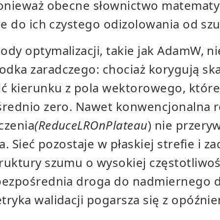
ponieważ obecne słownictwo matematyc
ce do ich czystego odizolowania od sz
dy optymalizacji, takie jak AdamW, nie
dka zaradczego: chociaż korygują ska
 kierunku z pola wektorowego, któr
średnio zero. Nawet konwencjonalna 
czenia
(ReduceLROnPlateau
) nie przeryw
a. Sieć pozostaje w płaskiej strefie i z
ruktury szumu o wysokiej częstotliwo
bezpośrednia droga do nadmiernego 
ryka walidacji pogarsza się z opóźni