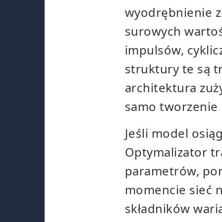
wyodrębnienie z
surowych wartośc
impulsów, cykli
struktury te są
architektura zu
samo tworzenie 
Jeśli model osiąg
Optymalizator tr
parametrów, poni
momencie sieć na
składników waria