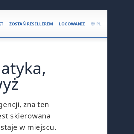
KT
ZOSTAŃ RESELLEREM
LOGOWANIE
PL
atyka,
wyż
encji, zna ten
est skierowana
 staje w miejscu.