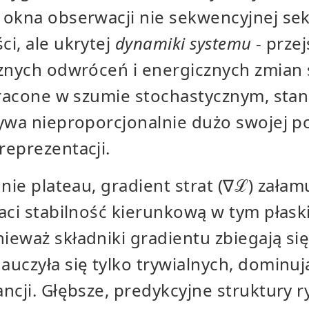
 okna obserwacji nie sekwencyjnej se
i, ale ukrytej
dynamiki systemu
- prze
cznych odwróceń i energicznych zmian
 tracone w szumie stochastycznym, st
żywa nieproporcjonalnie dużo swojej p
reprezentacji.
nie plateau, gradient strat (∇ℒ) załamu
aci stabilność kierunkową w tym płas
eważ składniki gradientu zbiegają się
uczyła się tylko trywialnych, dominu
ncji. Głębsze, predykcyjne struktury 