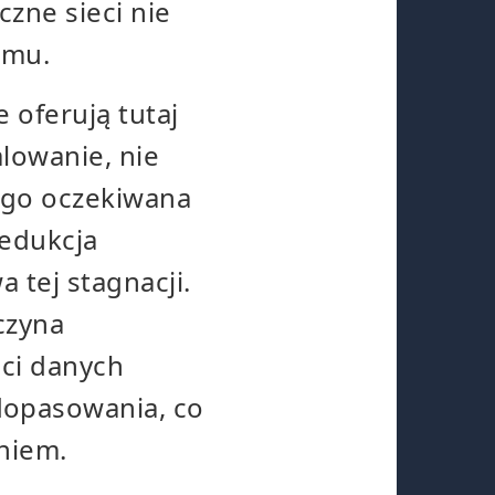
zne sieci nie
umu.
 oferują tutaj
lowanie, nie
ego oczekiwana
redukcja
a tej stagnacji.
aczyna
ści danych
dopasowania, co
eniem.