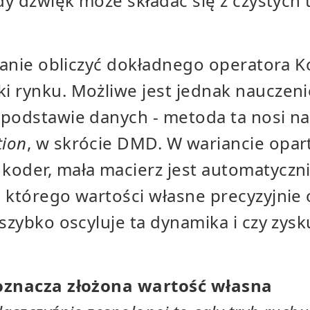
żdy dźwięk może składać się z czystych
 stanie obliczyć dokładnego operatora
i rynku. Możliwe jest jednak nauczeni
 podstawie danych - metoda ta nosi 
ion
, w skrócie DMD. W wariancie opar
koder, mała macierz jest automatyczn
, którego wartości własne precyzyjnie
szybko oscyluje ta dynamika i czy zysku
 oznacza złożona wartość własna