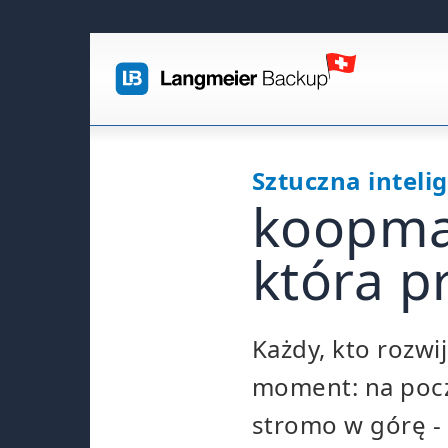
Sztuczna inteli
koopma
która p
Każdy, kto rozwi
moment: na począ
stromo w górę -