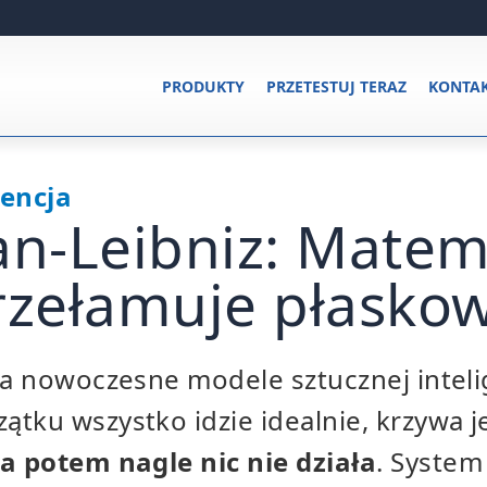
PRODUKTY
PRZETESTUJ TERAZ
KONTA
gencja
n-Leibniz: Matem
rzełamuje płasko
ja nowoczesne modele sztucznej intelig
tku wszystko idzie idealnie, krzywa j
a potem nagle nic nie działa
. System