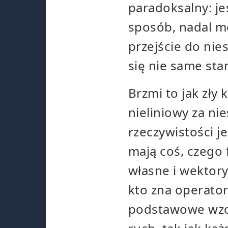
paradoksalny: je
sposób, nadal mo
przejście do nie
się nie same sta
Brzmi to jak zł
nieliniowy za n
rzeczywistości j
mają coś, czego 
własne i wektory
kto zna operato
podstawowe wzorc