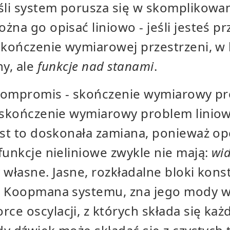
śli system porusza się w skomplikowan
żna go opisać liniowo - jeśli jesteś 
skończenie wymiarowej przestrzeni, w k
ny, ale
funkcje nad stanami
.
y kompromis - skończenie wymiarowy p
ieskończenie wymiarowy problem linio
est to doskonała zamiana, ponieważ op
funkcje nieliniowe zwykle nie mają:
wi
 własne. Jasne, rozkładalne bloki kons
r Koopmana systemu, zna jego mody w
e oscylacji, z których składa się każ