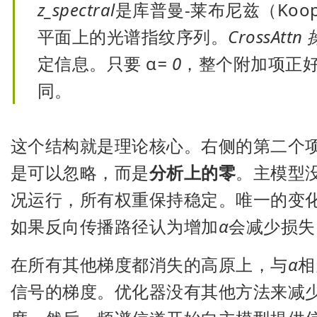
z_spectral
是库普曼-莱布尼兹（Koop
平面上的光谱指纹序列。
CrossAttn
定信息。只要 α
= 0
，整个附加项正
同。
这个结构就是理论核心。右侧的第二个项
是可以忽略，而是
分析上的零
。主模型
况运行，所有权重保持稳定。唯一的变
如果反向传播路径认为增加
α
会减少损失
在所有其他梯度都消失的高原上，与
α
相
信号的梯度。优化器没有其他方法来减