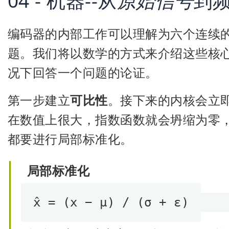
04 - 机器--从
原始信号
到
编码器的内部工作可以理解为六个连续
题。我们将以数学的方式来介绍这些核心
况下回答一个问题的论证。
第一步建立
可比性
。接下来的内核会立
在数值上很大，指数函数就会坍缩为零
都要进行局部标准化。
局部标准化
x̂ = (x − μ) / (σ + ε)