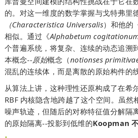
库普曼空间建模的结构性挑战在于它在
的。对这一维度的数学掌握与戈特弗里德
（Characteristica Universalis
）和他的
相似。通过《
Alphabetum cogitation
个普遍系统，将复杂、连续的动态追溯
本概念--
原始
概念（
notionses primitiva
混乱的连续体，而是离散的原始构件的
从算法上讲，这种理性还原构成了在希尔
RBF 内核隐含地跨越了这个空间。虽然相
噪声轨迹，但随后的对称特征值分解隔
的原始隔离--投影到低维的
Koopman