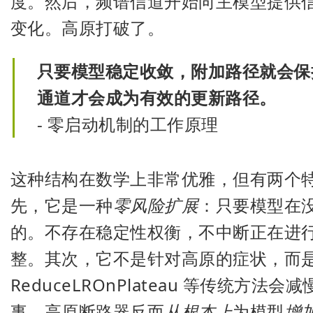
度。然后，频谱信道开始向主模型提供
变化。高原打破了。
只要模型稳定收敛，附加路径就会保
通道才会成为有效的更新路径。
- 零启动机制的工作原理
这种结构在数学上非常优雅，但有两个
先，它是一种
零风险扩展
：只要模型在
的。不存在稳定性权衡，不中断正在进
整。其次，它不是针对高原的症状，而
ReduceLROnPlateau 等传统方
事。高原断路器反而
从根本上
为模型
增