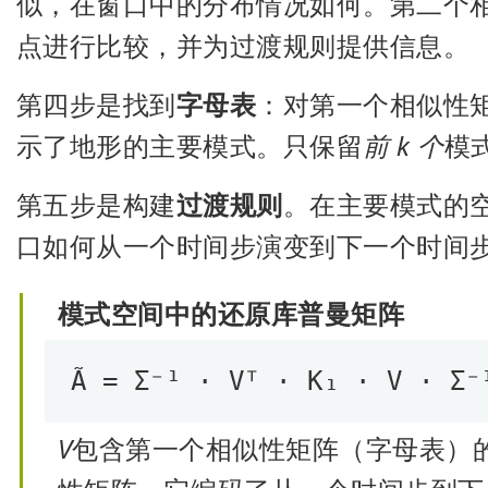
似，在窗口中的分布情况如何。第二个
点进行比较，并为过渡规则提供信息。
第四步是找到
字母表
：对第一个相似性
示了地形的主要模式。只保留
前 k 个
模
第五步是构建
过渡规则
。在主要模式的
口如何从一个时间步演变到下一个时间
模式空间中的还原库普曼矩阵
Ã = Σ⁻¹ · Vᵀ · K₁ · V · Σ⁻
V
包含第一个相似性矩阵（字母表）