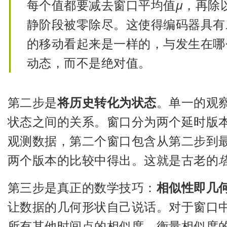
每个值都要减去窗口平均值
μ
，再除
静阶段被零除尽。这使得编码器具有
的移动看起来是一样的，与发生在哪
动态，而不是绝对值。
第二步是
将历史转化为状态
。单一的观
状态之间的关系。窗口分为两个延时版本
观测数据，第二个窗口包含从第二步到
两个版本的比较中得出。这就是古老的
第三步是真正的数学技巧：
相似性即几
让数据的几何形状自己说话。对于窗口
所有其他时间点的相似度。衡量相似度