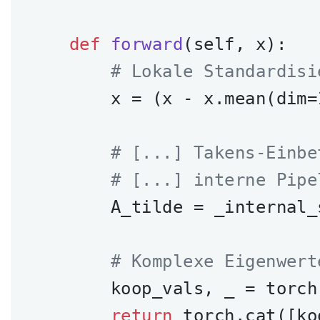
def
forward
(self, x)
:
# Lokale Standardisi
        x = (x - x.mean(dim=
# [...] Takens-Einbe
# [...] interne Pipe
        A_tilde = _internal_
# Komplexe Eigenwert
        koop_vals, _ = torch
return
 torch.cat([ko