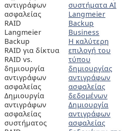
αντιγράφων
συστήματα AI
ασφαλείας
Langmeier
RAID
Backup
Langmeier
Business
Backup
Η καλύτερη
RAID για δίκτυα
επιλογή του
RAID vs.
τύπου
δημιουργία
δημιουργίας
αντιγράφων
αντιγράφων
ασφαλείας
ασφαλείας
Δημιουργία
δεδομένων
αντιγράφων
Δημιουργία
ασφαλείας
αντιγράφων
συστήματος
ασφαλείας