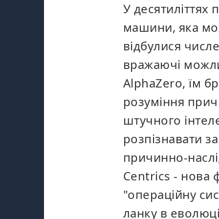
У десятиліттях 
машини, яка мож
відбулися числ
вражаючі можли
AlphaZero, їм 
розуміння причи
штучного інтеле
розпізнавати за
причинно-наслідк
Centrics - нова
"операційну сис
ланку в еволюці