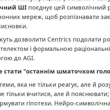
ічний ШІ
поєднує цей символічний р
онних мереж, щоб розпізнавати зак
висновки.
жуть дозволити Centrics подолати р
нтелектом і формальною раціональні
гою до AGI.
е стати "останнім шматочком гол
теми, яка не тільки реагує, але й роз
е тільки вчитися, але й пояснювати
ормувати гіпотези. Нейро-символічна