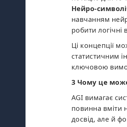
Нейро-символ
навчанням нейр
робити логічні 
Ці концепції мо
статистичним і
ключовою вимо
3 Чому це мож
AGI вимагає сис
повинна вміти н
досвід, але й ф