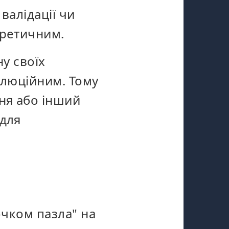
валідації чи
оретичним.
ну своїх
олюційним. Тому
ня або інший
 для
очком пазла" на