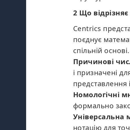
2 Що відрізняє 
Centrics предст
поєднує математ
спільній основі
Причинові чис
і призначені дл
представлення 
Номологічні 
формально зако
Універсальна 
нотацію для точ