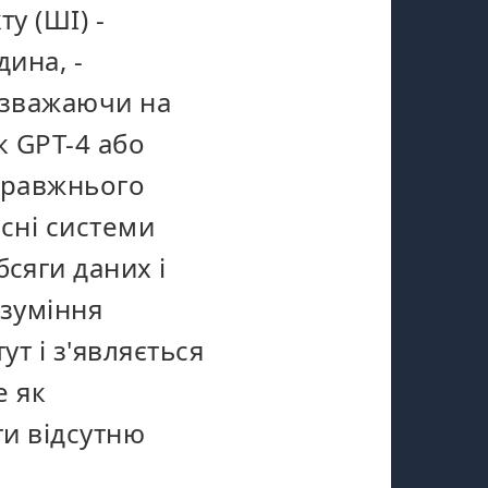
у (ШІ) -
дина, -
езважаючи на
к GPT-4 або
справжнього
асні системи
сяги даних і
озуміння
ут і з'являється
е як
ти відсутню