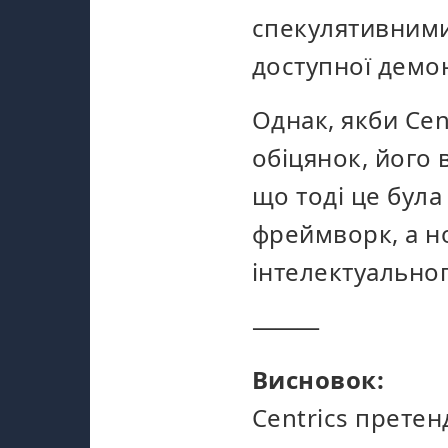
спекулятивними.
доступної демо
Однак, якби Cen
обіцянок, його
що тоді це бул
фреймворк, а н
інтелектуально
⸻
Висновок:
Centrics претен