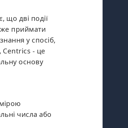
 що дві події
може приймати
знання у спосіб,
Centrics - це
альну основу
 мірою
альні числа або