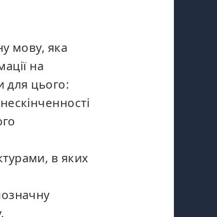
у мову, яка
мації на
и для цього:
нескінченності
ого
турами, в яких
нозначну
.