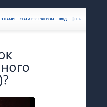
Я З НАМИ
СТАТИ РЕСЕЛЛЕРОМ
ВХІД
UA
ок
ьного
)?