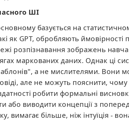
часного ШІ
основному базується на статистично
акі як GPT, обробляють ймовірності
ережі розпізнавання зображень навч
гах маркованих даних. Однак ці сист
аблонів", а не мислителями. Вони м
овіді, але не можуть пояснити, чом
 здатності робити формальні виснов
ти або виводити концепції з попере
ку, вимагає більше, ніж інтуїція - во