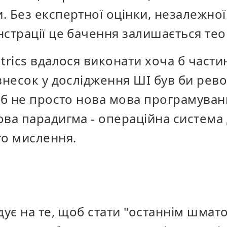
 Без експертної оцінки, незалежної 
нстрації це бачення залишається те
trics вдалося виконати хоча б части
 внесок у дослідження ШІ був би рев
а б не просто нова мова програмуван
ова парадигма - операційна система
го мислення.
дує на те, щоб стати "останнім шмат