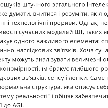
пошуків штучного загального інтелект
е думати, вчитися і розуміти, як лю
енні технологічні прориви. Однак, н
вості сучасних моделей ШІ, таких я
бракує одного важливого елемента: 
нно-наслідкових зв'язків. Хоча суч
кту можуть аналізувати величезні об
кономірності, їм бракує глибшого р
ових зв'язків, сенсу і логіки. Саме т
 формальна структура, яка описує себ
тему реальності" і обіцяє забезпечи
ї до AGI.