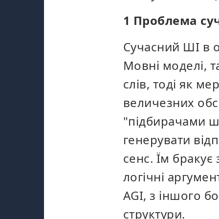
1 Проблема су
Сучасний ШІ в 
Мовні моделі, т
слів, тоді як м
величезних обся
"підбирачами ш
генерувати відп
сенс. Їм бракує
логічні аргумен
AGI, з іншого бо
структури.