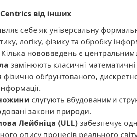
Centrics від інших
авляє себе як універсальну формальн
ику, логіку, фізику та обробку інфор
. Кілька нововведень є центральним
ла
замінюють класичні математичні 
я фізично обґрунтованого, дискретн
інформації.
множини
слугують вбудованими струк
довані закони природи.
мова Лейбніца (ULL)
забезпечує од
ного опису процесів реального світу