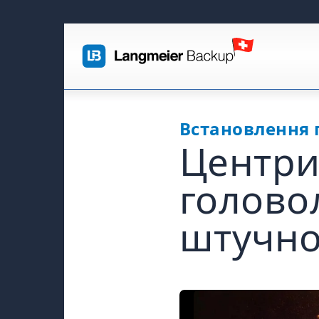
Встановлення 
Центри
голово
штучног