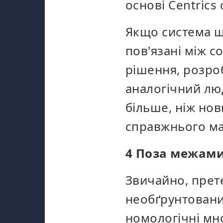
основі Centrics
Якщо система шт
пов'язані між с
рішення, розроб
аналогічний люд
більше, ніж нов
справжнього м
4 Поза межами
Звичайно, прет
необґрунтованим
номологічні мно