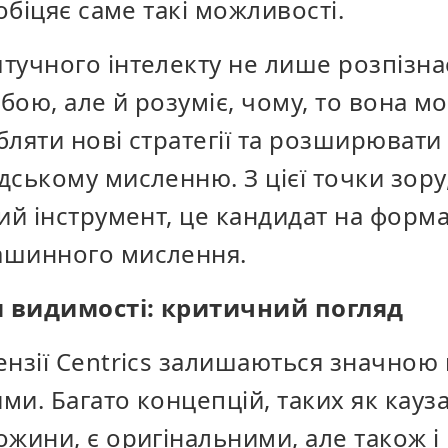
 обіцяє саме такі можливості.
учного інтелекту не лише розпізнає,
обою, але й розуміє, чому, то вона 
ляти нові стратегії та розширювати 
ському мисленню. З цієї точки зору, 
ий інструмент, це кандидат на форм
ашинного мислення.
 видимості: критичний погляд
ензії Centrics залишаються значною
и. Багато концепцій, таких як кауз
жини, є оригінальними, але також і