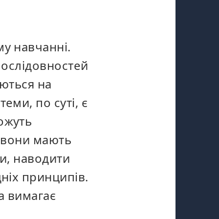
му навчанні.
 послідовностей
аються на
еми, по суті, є
ожуть
у вони мають
ки, наводити
дніх принципів.
на вимагає