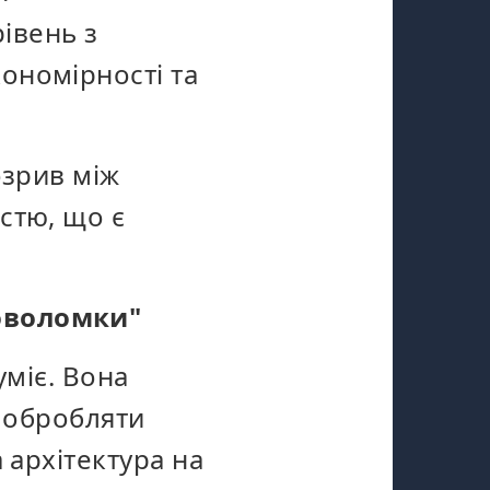
івень з
ономірності та
озрив між
стю, що є
оволомки"
уміє. Вона
; обробляти
 архітектура на