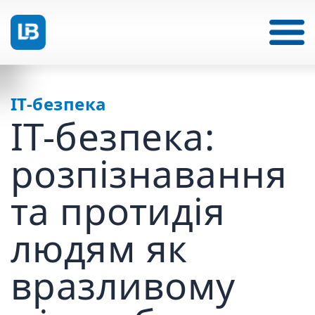
ІТ-безпека
ІТ-безпека:
розпізнавання
та протидія
людям як
вразливому