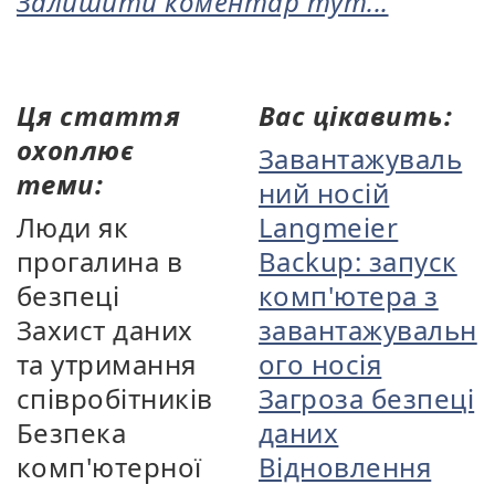
Залишити коментар тут...
Ця стаття
Вас цікавить:
охоплює
Завантажуваль
теми:
ний носій
Люди як
Langmeier
прогалина в
Backup: запуск
безпеці
комп'ютера з
Захист даних
завантажувальн
та утримання
ого носія
співробітників
Загроза безпеці
Безпека
даних
комп'ютерної
Відновлення