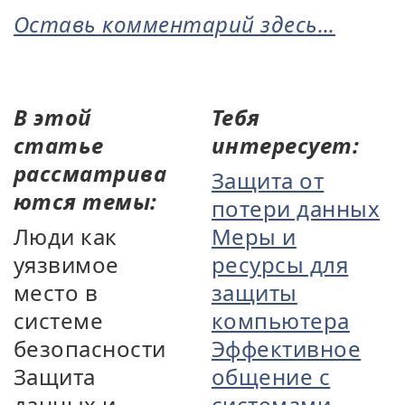
Оставь комментарий здесь...
В этой
Тебя
статье
интересует:
рассматрива
Защита от
ются темы:
потери данных
Люди как
Меры и
уязвимое
ресурсы для
место в
защиты
системе
компьютера
безопасности
Эффективное
Защита
общение с
данных и
системами