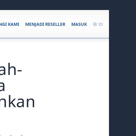
GI KAMI
MENJADI RESELLER
MASUK
ID
ah-
a
nkan