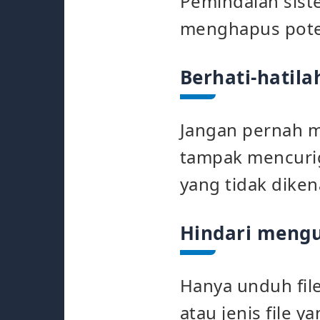
Pemindaian sist
menghapus pote
Berhati-hatil
Jangan pernah m
tampak mencurig
yang tidak dike
Hindari mengu
Hanya unduh file
atau jenis file