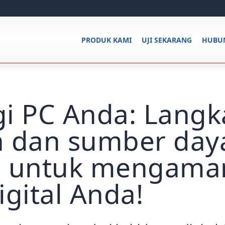
PRODUK KAMI
UJI SEKARANG
HUBUN
i PC Anda: Langk
h dan sumber day
g untuk mengama
igital Anda!