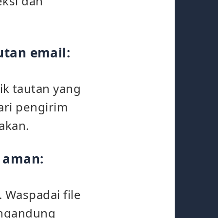
eksi dan
utan email:
k tautan yang
ari pengirim
akan.
k aman:
 Waspadai file
engandung