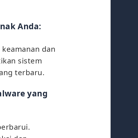
unak Anda:
h keamanan dan
tikan sistem
ang terbaru.
alware yang
perbarui.