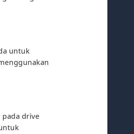
da untuk
i menggunakan
r pada drive
 untuk