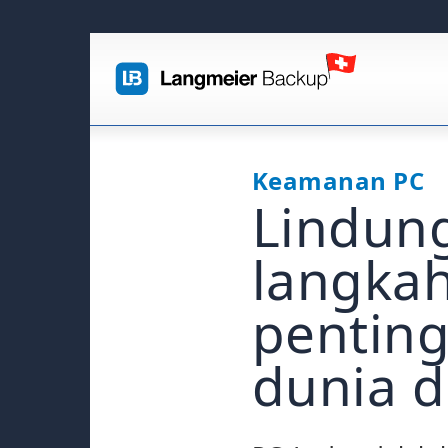
Keamanan PC
Lindung
langka
pentin
dunia d