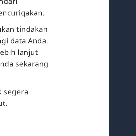
ndari
encurigakan.
ukan tindakan
gi data Anda.
ebih lanjut
Anda sekarang
k segera
ut.