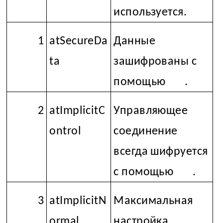
используется.
1
atSecureDa
Данные
ta
зашифрованы с
помощью
SSL
.
2
atImplicitC
Управляющее
ontrol
соединение
всегда шифруется
с помощью
SSL
.
3
atImplicitN
Максимальная
ormal
настройка