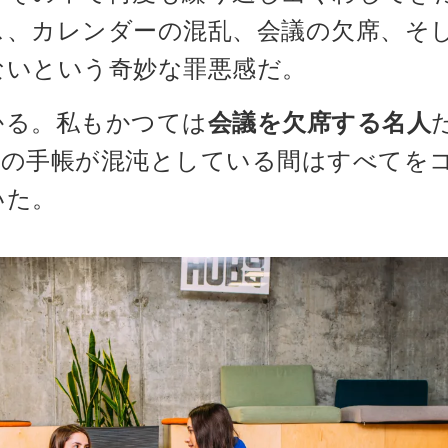
ス、カレンダーの混乱、会議の欠席、そ
ないという奇妙な罪悪感だ。
かる。私もかつては
会議を欠席する名人
分の手帳が混沌としている間はすべてを
いた。