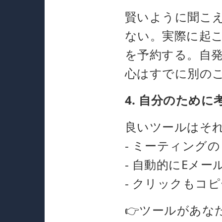
賢いように聞こ
ない。実際に起
を予約する。自
心はすでに別の
4. 自分のため
良いツールはそ
- ミーティング
- 自動的にEメ
- クリックもコ
👉ツールがあな