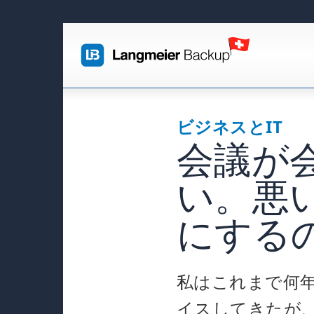
ビジネスとIT
会議が
い。悪
にする
私はこれまで何
イスしてきたが