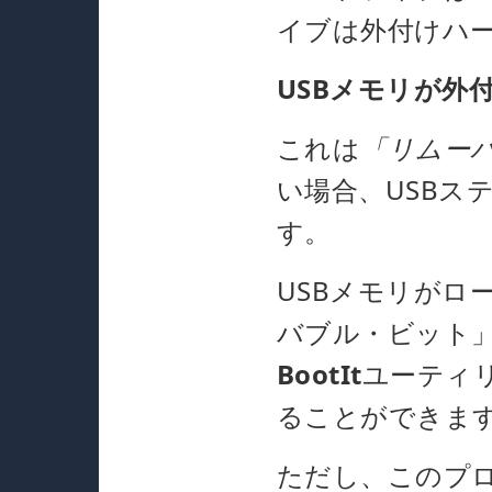
イブは外付けハ
USBメモリが外
これは
「リムー
い場合、USBス
す。
USBメモリがロ
バブル・ビット
BootIt
ユーティ
ることができま
ただし、このプ