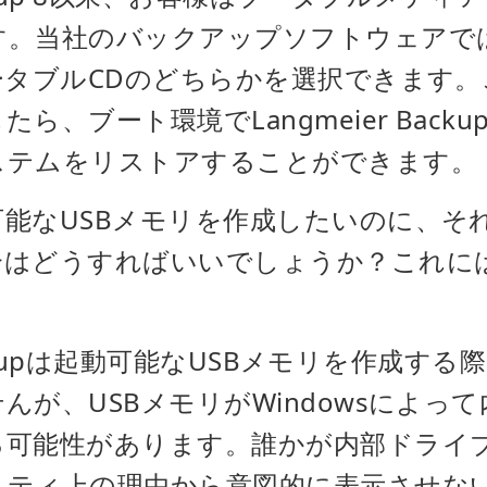
す。当社のバックアップソフトウェアで
ータブルCDのどちらかを選択できます
ら、ブート環境でLangmeier Back
ステムをリストアすることができます。
能なUSBメモリを作成したいのに、そ
合はどうすればいいでしょうか？これに
：
 Backupは起動可能なUSBメモリを作成す
んが、USBメモリがWindowsによっ
る可能性があります。誰かが内部ドライ
リティ上の理由から意図的に表示させな