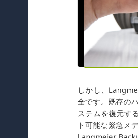
しかし、Langm
全です。既存の
ステムを復元す
ト可能な緊急メ
Langmeier