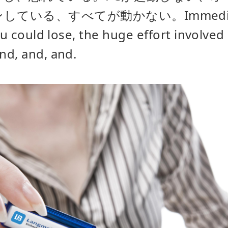
いる、すべてが動かない。Immediately
ou could lose, the huge effort involved 
nd, and, and.