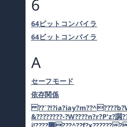
6
64ビットコンパイラ
64ビットコンパイラ
A
セーフモード
依存関係
??`?!?ia?iay?m??^????b?W??)^?٥r?h??!zg??mu??n?r?'m?~^?f??)?j?h~??
&????????-?W????n?r?P'z?讇???w?u?*+?+az
i!????޶???^??f?x??????????(????ʋ????u?^rKay?뢹h??+u?Z?[??????????,???'?)??鿧??