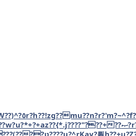
}???$چ??U??jv??
??{*.j????"???+??ޞ?r?v?j)ZnW????y?????????^??