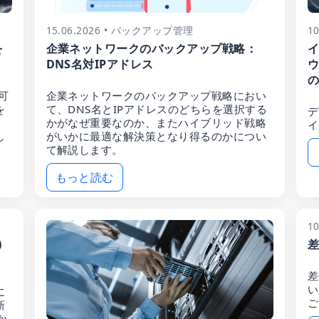
15.06.2026 • バックアップ管理
1
を
企業ネットワークのバックアップ戦略：
イ
DNS名対IPアドレス
ウ
の
可
企業ネットワークのバックアップ戦略におい
を
て、DNS名とIPアドレスのどちらを選択する
デ
かがなぜ重要なのか、またハイブリッド戦略
イ
し
がいかに最適な解決策となり得るのかについ
て解説します。
もっと読む
1
)
差
差
い
に
ご
新
か