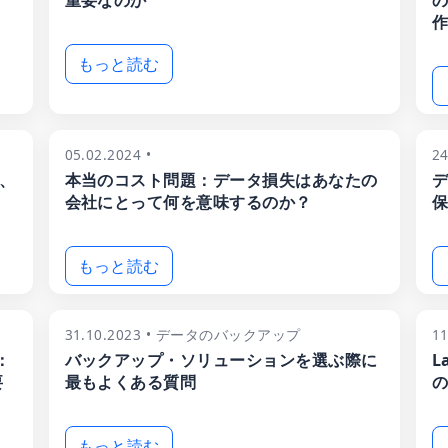
重要なのか
の
作
もっと読む
05.02.2024 •
2
術、
本当のコスト問題：データ損失はあなたの
デ
会社にとって何を意味するのか？
保
もっと読む
31.10.2023 • データのバックアップ
1
：
バックアップ・ソリューションを選ぶ際に
L
要
最もよくある質問
の
もっと読む