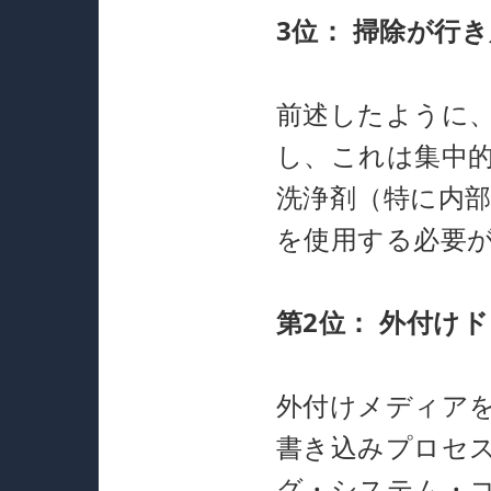
3位：
掃除が行き
前述したように
し、これは集中
洗浄剤（特に内
を使用する必要
第2位：
外付けド
外付けメディア
書き込みプロセ
グ・システム・