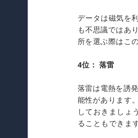
データは磁気を
も不思議ではあ
所を選ぶ際はこ
4位：
落雷
落雷は電熱を誘
能性があります
しておきましょ
ることもできま