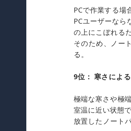
PCで作業する
PCユーザーな
の上にこぼれる
そのため、ノー
る。
9位：
寒さによ
極端な寒さや極
室温に近い状態
放置したノート