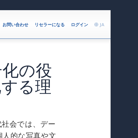
お問い合わせ
リセラーになる
ログイン
JA
号化の役
化する理
代社会では、デー
個人的な写真や文