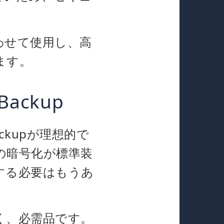
わせて使用し、高
ます。
ackup
ckupが理想的で
の暗号化が標準装
する必要はもうあ
く、必需品です。