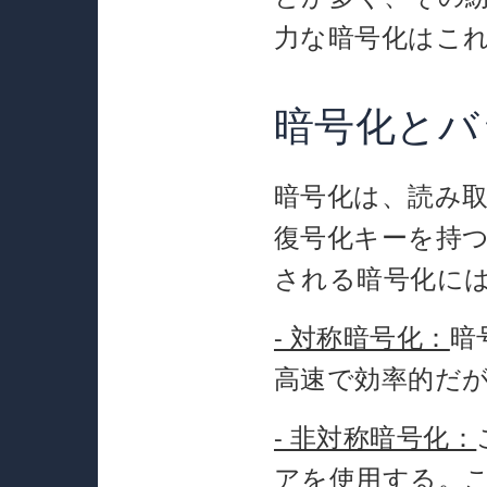
力な暗号化はこ
暗号化とバ
暗号化は、読み
復号化キーを持
される暗号化に
- 対称暗号化：
暗
高速で効率的だ
- 非対称暗号化：
アを使用する。