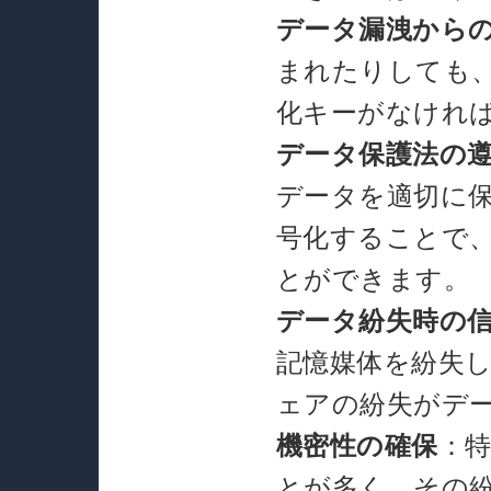
データ漏洩から
まれたりしても
化キーがなけれ
データ保護法の
データを適切に
号化することで
とができます。
データ紛失時の
記憶媒体を紛失
ェアの紛失がデ
機密性の確保
：
とが多く、その