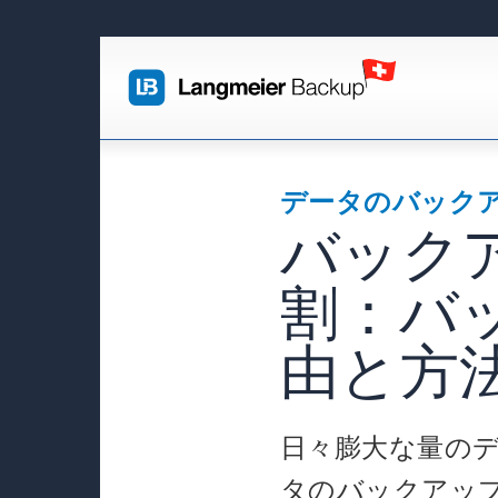
データのバック
バック
割：バ
由と方
日々膨大な量の
タのバックアッ