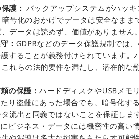
の保護：
バックアップシステムがハッキ
、暗号化のおかげでデータは安全なまま
ば、データは読めず、価値がありません
遵守：
GDPRなどのデータ保護規制では
保護することが義務付けられています。
、これらの法的要件を満たし、潜在的な
信頼の保護：
ハードディスクやUSBメモ
したり盗難にあった場合でも、暗号化す
ータ流出と同義ではないことを保証しま
特にビジネス・データには機密性の高い
紛失や漏洩は多大な損害をもたらす可能