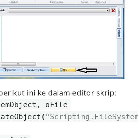
erikut ini ke dalam editor skrip:
emObject, oFile
ateObject
(
"
Scripting.FileSyste