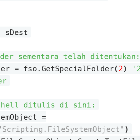
h sDest
der sementara telah ditentukan
er = fso.GetSpecialFolder
(
2
)
'
er
shell ditulis di sini:
emObject =
"Scripting.FileSystemObject"
)