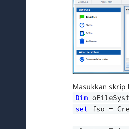
Masukkan skrip b
Dim
oFileSyst
set
fso = Cre