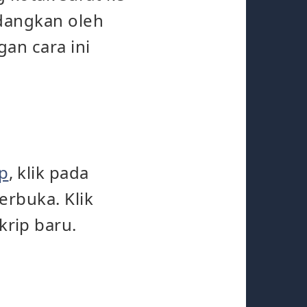
cadangkan oleh
an cara ini
p
, klik pada
terbuka. Klik
rip baru.