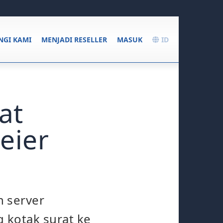
GI KAMI
MENJADI RESELLER
MASUK
ID
at
eier
 server
 kotak surat ke