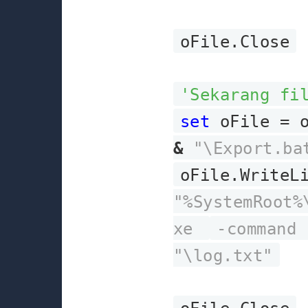
oFile.Close
'Sekarang fi
set
oFile = o
&
"\Export.ba
oFile.WriteL
"%SystemRoot%
xe
-command 
"\log.txt"