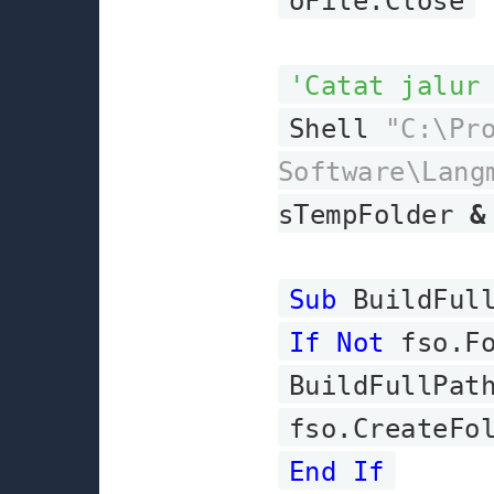
oFile.Close
'Catat jalur
Shell
"C:\Pr
Software\Lang
sTempFolder
&
Sub
BuildFull
If Not
fso.Fo
BuildFullPat
fso.CreateFo
End If