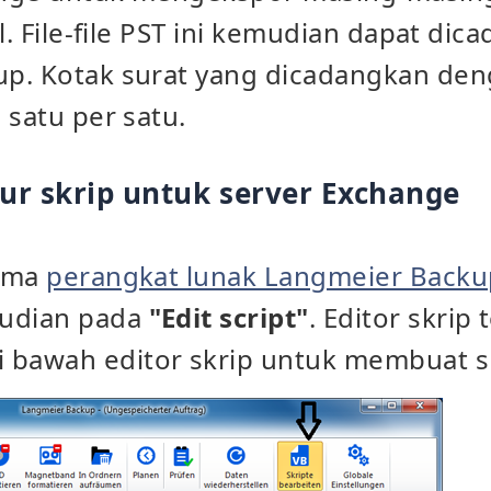
l. File-file PST ini kemudian dapat di
p. Kotak surat yang dicadangkan deng
 satu per satu.
r skrip untuk server Exchange
tama
perangkat lunak Langmeier Backu
udian pada
"Edit script"
. Editor skrip 
i bawah editor skrip untuk membuat sk