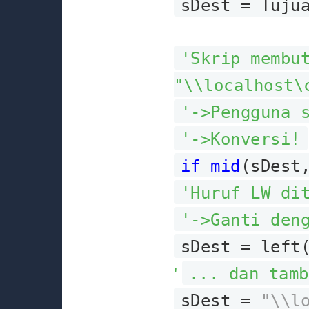
sDest = Tuj
'Skrip membu
"\\localhost\
'->Pengguna 
'->Konversi!
if mid
(sDes
'Huruf LW di
'->Ganti den
sDest = left
'
... dan tamb
sDest =
"\\l