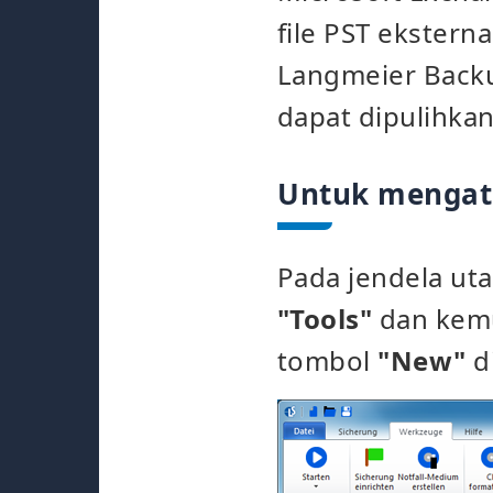
file PST eksterna
Langmeier Backu
dapat dipulihkan
Untuk mengatu
Pada jendela u
"Tools"
dan kem
tombol
"New"
d