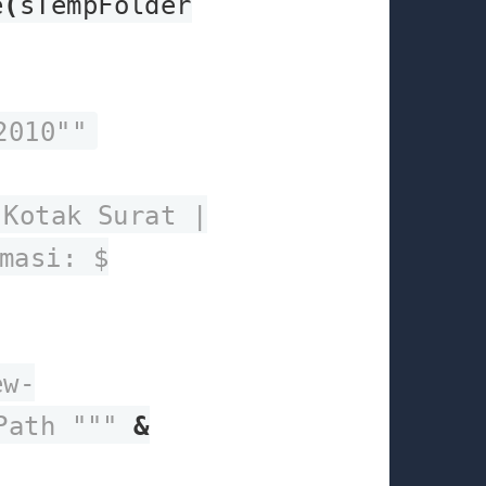
e
(
sTempFolder
2010""
 Kotak Surat |
masi: $
ew-
Path """
&