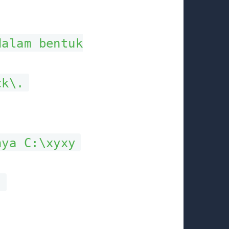
dalam bentuk
ck\.
nya C:\xyxy
)