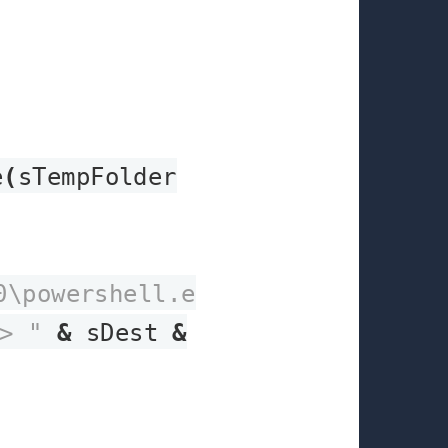
e
(
sTempFolder
0\powershell.e
> "
&
sDest
&