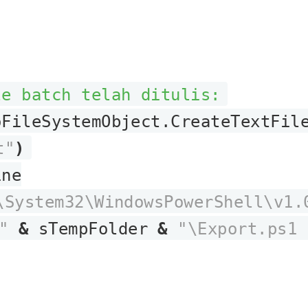
le batch telah ditulis:
FileSystemObject.CreateTextFil
t"
)
ine
\System32\WindowsPowerShell\v1.
"
&
sTempFolder
&
"\Export.ps1 