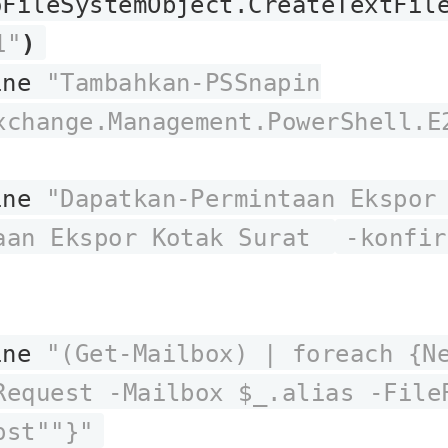
FileSystemObject.CreateTextFil
1"
)
ine
"Tambahkan-PSSnapin
xchange.Management.PowerShell.E
ine
"Dapatkan-Permintaan Ekspor
aan Ekspor Kotak Surat
-konfir
ine
"(Get-Mailbox) | foreach {N
Request -Mailbox $_.alias -File
pst""}"