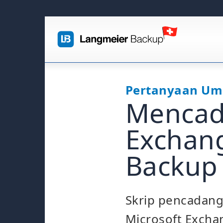
Pertanyaan Um
Mencad
Exchan
Backup
Skrip pencadang
Microsoft Excha