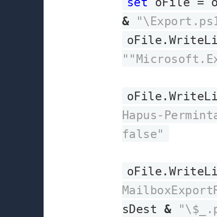
set
oFile = o
&
"\Export.ps
oFile.WriteL
""Microsoft.E
oFile.WriteL
Hapus-Permint
false"
oFile.WriteL
MailboxExport
sDest
&
"\$_.