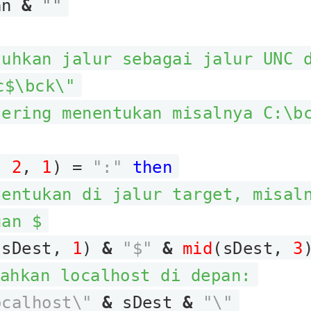
uan
&
""
tuhkan jalur sebagai jalur UNC 
c$\bck\"
sering menentukan misalnya C:\b
t,
2
,
1
) =
":"
then
tentukan di jalur target, misal
gan $
(sDest,
1
)
&
"$"
&
mid
(sDest,
3
ahkan localhost di depan:
ocalhost\"
&
sDest
&
"\"