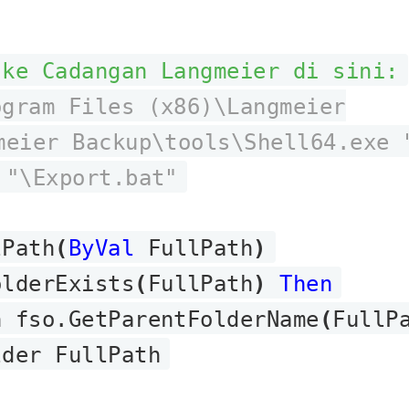
 ke Cadangan Langmeier di sini:
ogram Files (x86)\Langmeier
meier Backup\tools\Shell64.exe 
"\Export.bat"
Path
(
ByVal
FullPath
)
lderExists
(
FullPath
)
Then
h fso.GetParentFolderName
(
FullP
lder FullPath