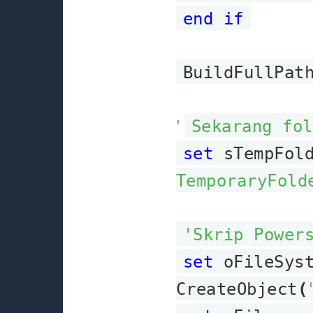
end if
BuildFullPat
'
Sekarang fol
set
sTempFold
TemporaryFold
'Skrip Power
set
oFileSyst
CreateObject
(