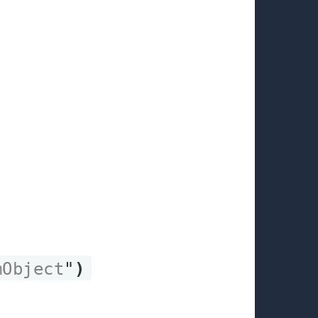
mObject
"
)