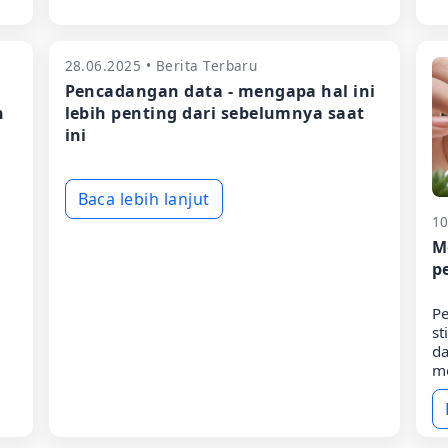
28.06.2025 • Berita Terbaru
Pencadangan data - mengapa hal ini
n
lebih penting dari sebelumnya saat
ini
Baca lebih lanjut
10
M
p
Pe
st
da
me