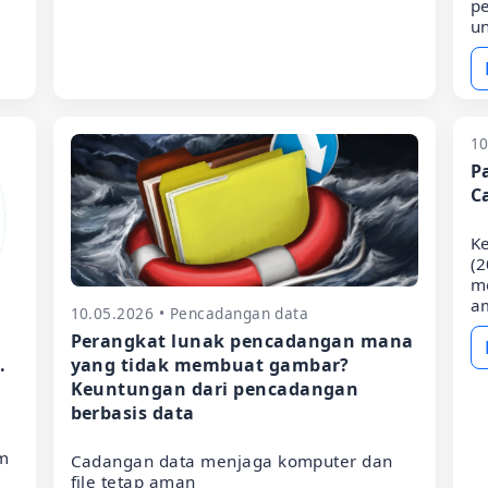
pe
un
10
P
C
K
(2
m
a
10.05.2026 • Pencadangan data
Perangkat lunak pencadangan mana
.
yang tidak membuat gambar?
Keuntungan dari pencadangan
berbasis data
am
Cadangan data menjaga komputer dan
file tetap aman