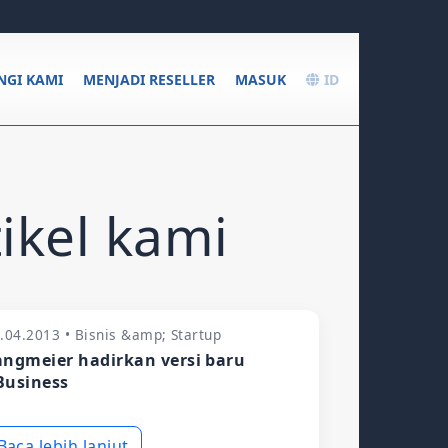
GI KAMI
MENJADI RESELLER
MASUK
ID
ikel kami
.04.2013 • Bisnis &amp; Startup
angmeier hadirkan versi baru
Business
Baca lebih lanjut