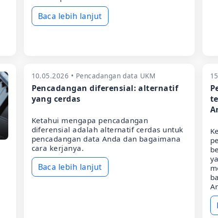
Baca lebih lanjut
10.05.2026 • Pencadangan data UKM
15
Pencadangan diferensial: alternatif
P
yang cerdas
t
A
Ketahui mengapa pencadangan
diferensial adalah alternatif cerdas untuk
K
pencadangan data Anda dan bagaimana
pe
cara kerjanya.
b
ya
Baca lebih lanjut
m
ba
A