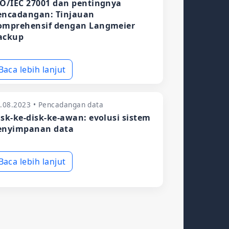
SO/IEC 27001 dan pentingnya
encadangan: Tinjauan
omprehensif dengan Langmeier
ackup
Baca lebih lanjut
.08.2023 • Pencadangan data
isk-ke-disk-ke-awan: evolusi sistem
enyimpanan data
Baca lebih lanjut