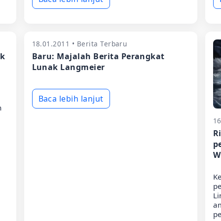
18.01.2011 • Berita Terbaru
ak
Baru: Majalah Berita Perangkat
Lunak Langmeier
Baca lebih lanjut
n
16
R
p
W
K
p
Li
am
pe