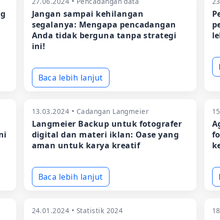
27.06.2024 • Pencadangan data
23
ng
Jangan sampai kehilangan
P
segalanya: Mengapa pencadangan
p
Anda tidak berguna tanpa strategi
l
ini!
Baca lebih lanjut
13.03.2024 • Cadangan Langmeier
15
Langmeier Backup untuk fotografer
A
ni
digital dan materi iklan: Oase yang
f
aman untuk karya kreatif
k
Baca lebih lanjut
24.01.2024 • Statistik 2024
18