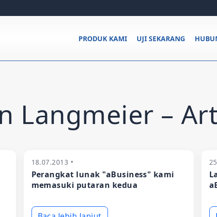
PRODUK KAMI
UJI SEKARANG
HUBUN
 Langmeier – Art
18.07.2013 •
25
Perangkat lunak "aBusiness" kami
L
h
memasuki putaran kedua
a
Baca lebih lanjut