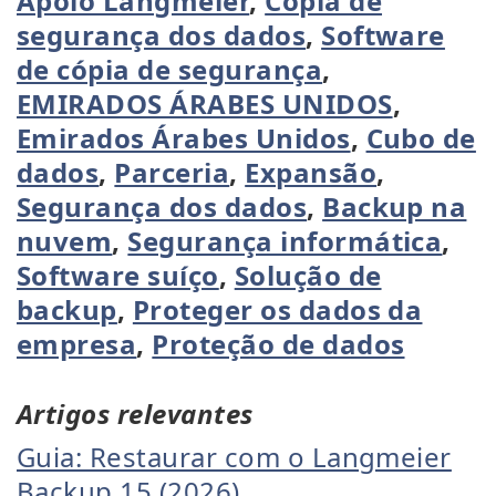
Apoio Langmeier
,
Cópia de
segurança dos dados
,
Software
de cópia de segurança
,
EMIRADOS ÁRABES UNIDOS
,
Emirados Árabes Unidos
,
Cubo de
dados
,
Parceria
,
Expansão
,
Segurança dos dados
,
Backup na
nuvem
,
Segurança informática
,
Software suíço
,
Solução de
backup
,
Proteger os dados da
empresa
,
Proteção de dados
Artigos relevantes
Guia: Restaurar com o Langmeier
Backup 15 (2026)