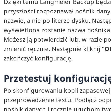
Dzięki temu Langmeier Backup będz
przyszłości rozpoznawał nośnik dan
nazwie, a nie po literze dysku. Nastę
wyświetlona zostanie nazwa nośnika
Możesz ją potwierdzić lub, w razie po
zmienić ręcznie. Następnie kliknij
"O
zakończyć konfigurację.
Przetestuj konfiguracj
Po skonfigurowaniu kopii zapasowej
przeprowadzenie testu. Podłącz odp
nośnik danych i ręcznie uruchom tw