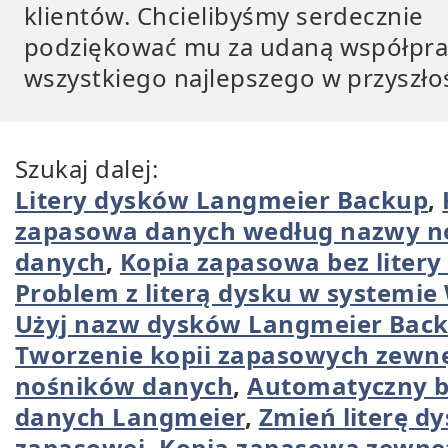
klientów. Chcielibyśmy serdecznie
podziękować mu za udaną współprac
wszystkiego najlepszego w przyszłoś
Szukaj dalej:
Litery dysków Langmeier Backup
,
zapasowa danych według nazwy n
danych
,
Kopia zapasowa bez litery
Problem z literą dysku w systemi
Użyj nazw dysków Langmeier Bac
Tworzenie kopii zapasowych zewn
nośników danych
,
Automatyczny 
danych Langmeier
,
Zmień literę dy
zapasowej
,
Kopia zapasowa zewnę