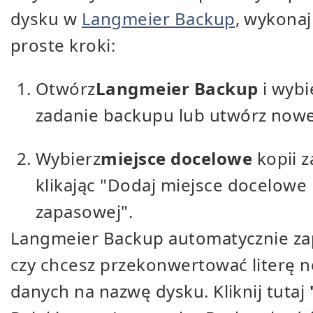
dysku w
Langmeier Backup
, wykonaj
proste kroki:
Otwórz
Langmeier Backup
i wybi
zadanie backupu lub utwórz nowe
Wybierz
miejsce docelowe
kopii 
klikając "Dodaj miejsce docelowe 
zapasowej".
Langmeier Backup automatycznie zap
czy chcesz przekonwertować literę n
danych na nazwę dysku. Kliknij tutaj