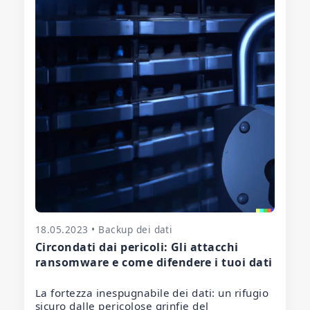
18.05.2023 • Backup dei dati
Circondati dai pericoli: Gli attacchi
ransomware e come difendere i tuoi dati
La fortezza inespugnabile dei dati: un rifugio
sicuro dalle pericolose grinfie del