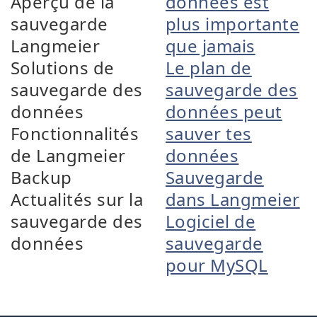
Aperçu de la
données est
sauvegarde
plus importante
Langmeier
que jamais
Solutions de
Le plan de
sauvegarde des
sauvegarde des
données
données peut
Fonctionnalités
sauver tes
de Langmeier
données
Backup
Sauvegarde
Actualités sur la
dans Langmeier
sauvegarde des
Logiciel de
données
sauvegarde
pour MySQL