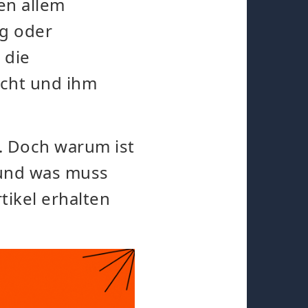
en allem
lg oder
 die
cht und ihm
h. Doch warum ist
 und was muss
tikel erhalten