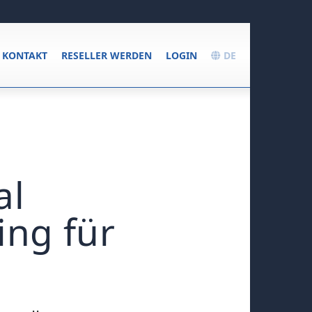
KONTAKT
RESELLER WERDEN
LOGIN
DE
al
ing für