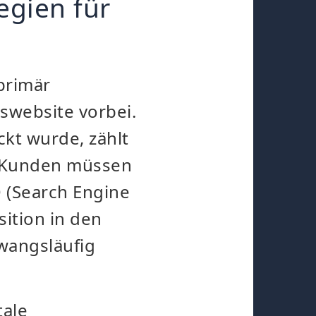
egien für
primär
swebsite vorbei.
kt wurde, zählt
n Kunden müssen
 (Search Engine
sition in den
wangsläufig
tale