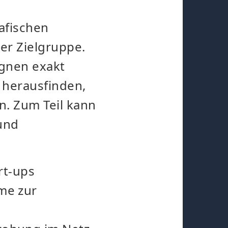
afischen
er Zielgruppe.
gnen exakt
 herausfinden,
. Zum Teil kann
und
rt-ups
me zur