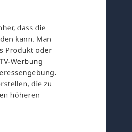
nher, dass die
rden kann. Man
das Produkt oder
a TV-Werbung
nteressengebung.
stellen, die zu
ßen höheren