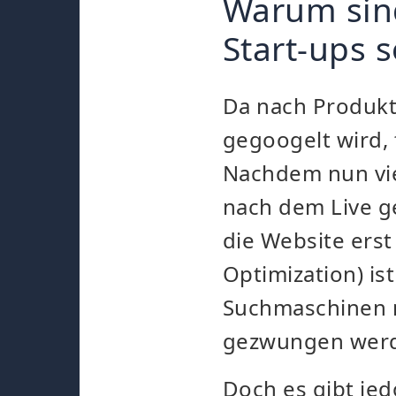
Warum sind
Start-ups s
Da nach Produkt
gegoogelt wird,
Nachdem nun vie
nach dem Live g
die Website ers
Optimization) is
Suchmaschinen n
gezwungen werd
Doch es gibt jed