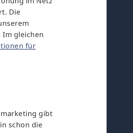
rohung im Netz
t. Die
 unserem
 Im gleichen
tionen für
emarketing gibt
ein schon die