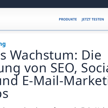
PRODUKTE
JETZT TESTEN
ng
es Wachstum: Die
ng von SEO, Soci
nd E-Mail-Market
ps