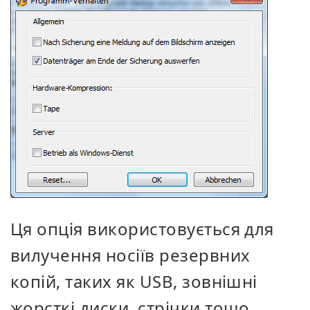
Ця опція використовується для
вилучення носіїв резервних
копій, таких як USB, зовнішні
жорсткі диски, стрічки тощо,