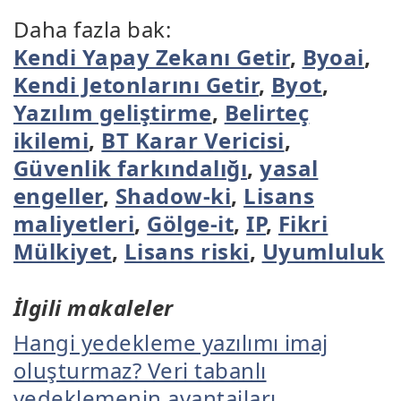
Daha fazla bak:
Kendi Yapay Zekanı Getir
,
Byoai
,
Kendi Jetonlarını Getir
,
Byot
,
Yazılım geliştirme
,
Belirteç
ikilemi
,
BT Karar Vericisi
,
Güvenlik farkındalığı
,
yasal
engeller
,
Shadow-ki
,
Lisans
maliyetleri
,
Gölge-it
,
IP
,
Fikri
Mülkiyet
,
Lisans riski
,
Uyumluluk
İlgili makaleler
Hangi yedekleme yazılımı imaj
oluşturmaz? Veri tabanlı
yedeklemenin avantajları