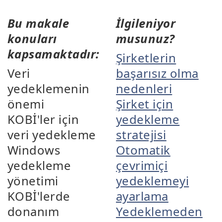
Bu makale
İlgileniyor
konuları
musunuz?
kapsamaktadır:
Şirketlerin
Veri
başarısız olma
yedeklemenin
nedenleri
önemi
Şirket için
KOBİ'ler için
yedekleme
veri yedekleme
stratejisi
Windows
Otomatik
yedekleme
çevrimiçi
yönetimi
yedeklemeyi
KOBİ'lerde
ayarlama
donanım
Yedeklemeden