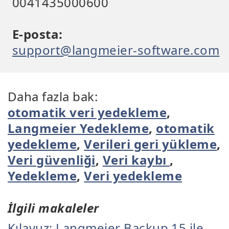
0041435000600
E-posta:
support@langmeier-software.com
Daha fazla bak:
otomatik veri yedekleme
,
Langmeier Yedekleme
,
otomatik
yedekleme
,
Verileri geri yükleme
,
Veri güvenliği
,
Veri kaybı
,
Yedekleme
,
Veri yedekleme
İlgili makaleler
Kılavuz: Langmeier Backup 15 ile