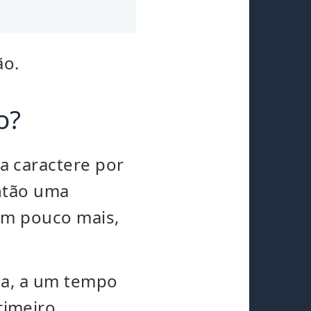
ão.
o?
 caractere por
então uma
um pouco mais,
ia, a um tempo
rimeiro