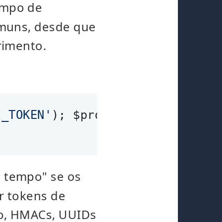
tempo de
muns, desde que
rimento.
I_TOKEN'
); $provided = $_GET[
't
 tempo" se os
r tokens de
o, HMACs, UUIDs