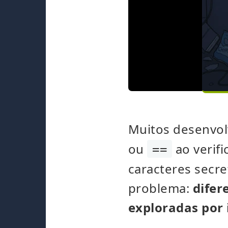
Muitos desenvo
ou
ao verifi
==
caracteres secre
problema:
difer
exploradas por 