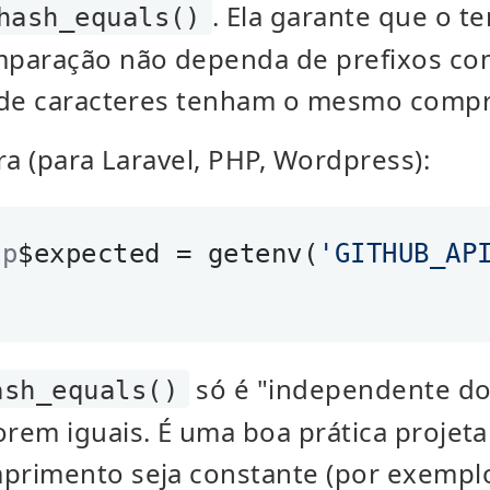
. Ela garante que o 
hash_equals()
mparação não dependa de prefixos co
 de caracteres tenham o mesmo comp
ra (para Laravel, PHP, Wordpress):
hp
$expected = getenv(
'GITHUB_AP
só é "independente do
ash_equals()
rem iguais. É uma boa prática projeta
primento seja constante (por exempl