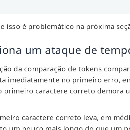
ue isso é problemático na próxima seç
iona um ataque de temp
ção da comparação de tokens compara
rta imediatamente no primeiro erro, 
 o primeiro caractere correto demora 
imeiro caractere correto leva, em méd
to um pouco mais longo do que um p