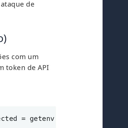
 ataque de
o)
ções com um
m token de API
ected = getenv(
'GITHUB_API_TOKE