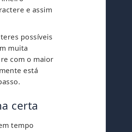
ractere e assim
teres possíveis
om muita
ere com o maior
mente está
passo.
ha certa
 em tempo