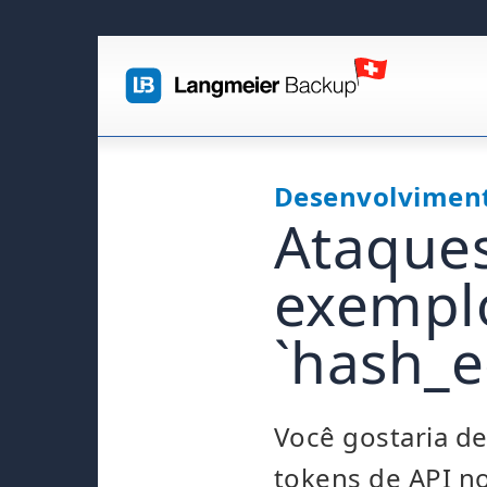
Desenvolviment
Ataque
exemplo
`hash_e
Você gostaria d
tokens de API n