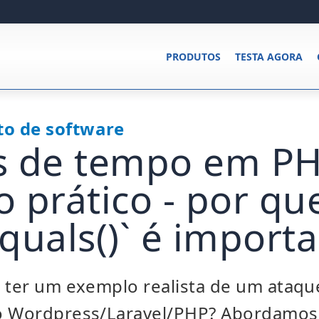
PRODUTOS
TESTA AGORA
o de software
s de tempo em P
 prático - por qu
quals()` é import
e ter um exemplo realista de um ataq
o Wordpress/Laravel/PHP? Abordamos