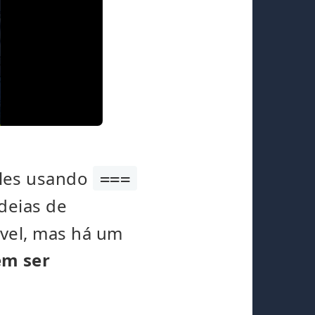
ples usando
===
adeias de
ável, mas há um
em ser