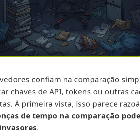
lvedores confiam na comparação sim
car chaves de API, tokens ou outras c
tas. À primeira vista, isso parece razo
enças de tempo na comparação pod
invasores
.