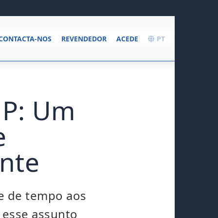
CONTACTA-NOS
REVENDEDOR
ACEDE
PT
HP: Um
e
ante
ue de tempo aos
 esse assunto