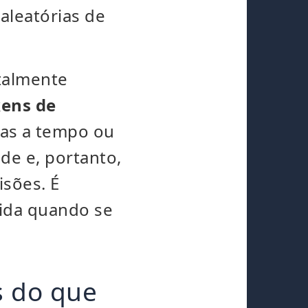
aleatórias de
talmente
kens de
as a tempo ou
ade e, portanto,
sões. É
rida quando se
.
s do que