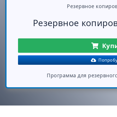
Резервное копиро
Резервное копиро
Купи
Попробу
Программа для резервног