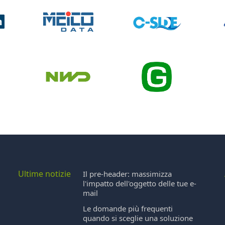
Ultime notizie
Il pre-header: massimizza
l'impatto dell'oggetto delle tue e-
mail
Le domande più frequenti
quando si sceglie una soluzione