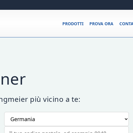
PRODOTTI
PROVA ORA
CONTA
tner
ngmeier più vicino a te:
Il tuo paese
Il tuo codice postale