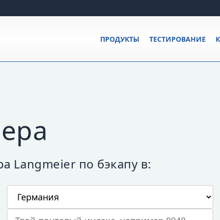
ПРОДУКТЫ
ТЕСТИРОВАНИЕ
К
нера
 Langmeier по бэкапу в:
Твоя страна
Твой почтовый индекс