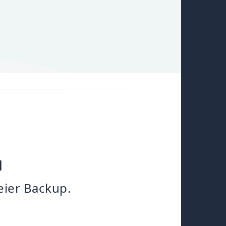
ы
ier Backup.