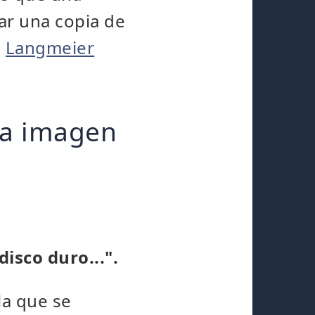
ar una copia de
n
Langmeier
na imagen
isco duro...".
la que se