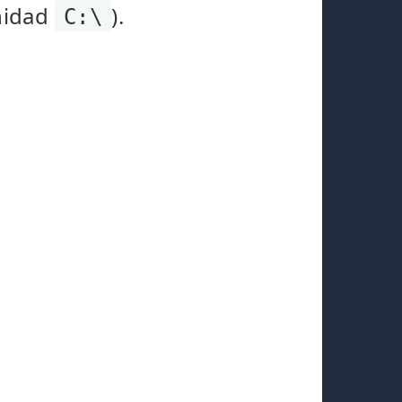
nidad
).
C:\