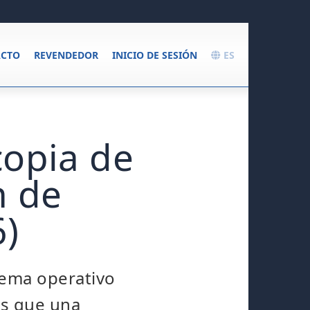
CTO
REVENDEDOR
INICIO DE SESIÓN
ES
opia de
n de
6)
tema operativo
ás que una