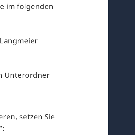
he im folgenden
Langmeier
en Unterordner
eren, setzen Sie
":