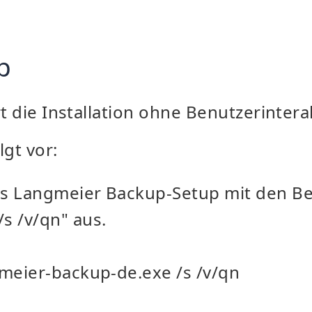
p
rt die Installation ohne Benutzerintera
lgt vor:
as Langmeier Backup-Setup mit den Be
/s /v/qn
" aus.
gmeier-backup-de.exe /s /v/qn