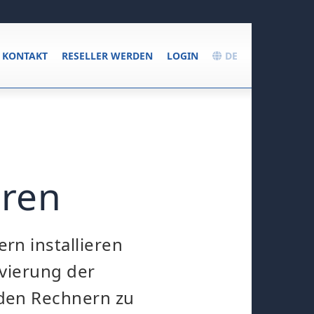
KONTAKT
RESELLER WERDEN
LOGIN
DE
eren
n installieren
ivierung der
den Rechnern zu