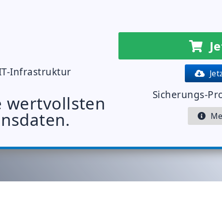
Je
IT-Infrastruktur
Jet
Sicherungs-P
e wertvollsten
nsdaten.
Meh