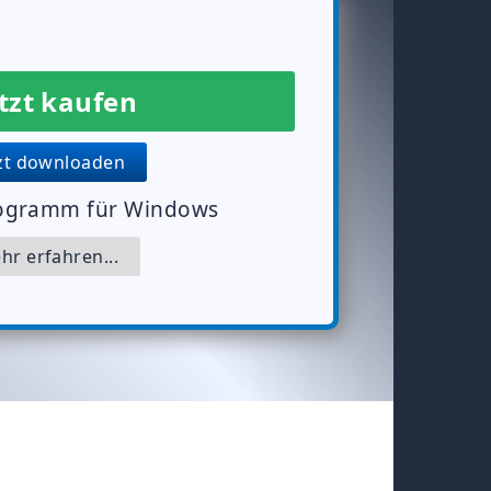
tzt kaufen
zt downloaden
rogramm für Windows
r erfahren...