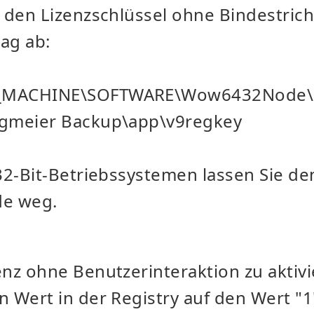
 den Lizenzschlüssel ohne Bindestric
rag ab:
_MACHINE\SOFTWARE\Wow6432Node\
gmeier Backup\app\v9regkey
32-Bit-Betriebssystemen lassen Sie d
e weg.
nz ohne Benutzerinteraktion zu aktivi
 Wert in der Registry auf den Wert "1