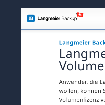
Langmeier Bac
Langme
Volumen
Anwender, die L
wollen, können S
Volumenlizenz v