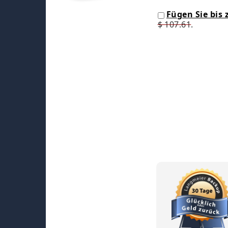
Fügen Sie bis
$ 107.61
.