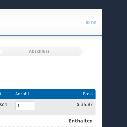
DE
Abschluss
t
Anzahl
Preis
isch
$ 35.87
Enthalten