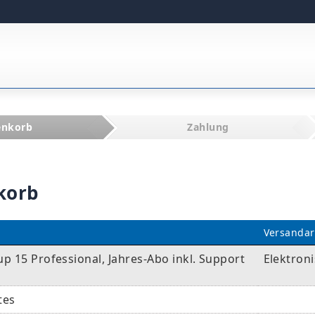
enkorb
Zahlung
korb
Versandar
p 15 Professional, Jahres-Abo inkl. Support
Elektron
tes