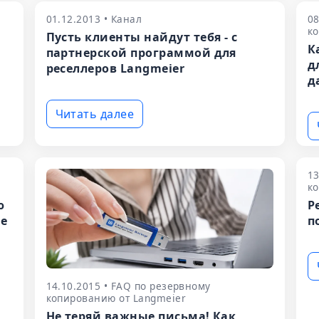
01.12.2013 • Канал
08
ко
Пусть клиенты найдут тебя - с
К
партнерской программой для
д
реселлеров Langmeier
д
Читать далее
13
ко
ю
Р
не
п
14.10.2015 • FAQ по резервному
копированию от Langmeier
Не теряй важные письма! Как