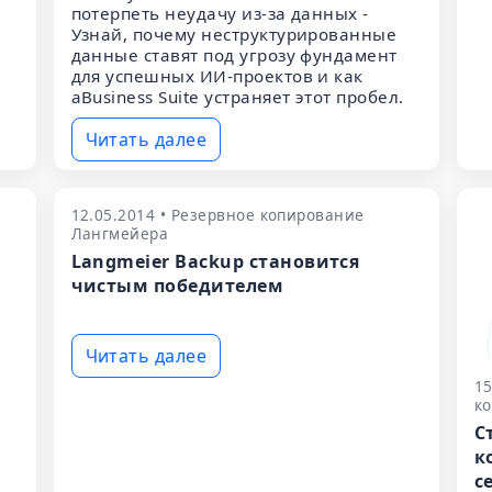
потерпеть неудачу из-за данных -
Узнай, почему неструктурированные
данные ставят под угрозу фундамент
для успешных ИИ-проектов и как
aBusiness Suite устраняет этот пробел.
Читать далее
12.05.2014 • Резервное копирование
Лангмейера
Langmeier Backup становится
й
чистым победителем
Читать далее
15
к
С
к
с