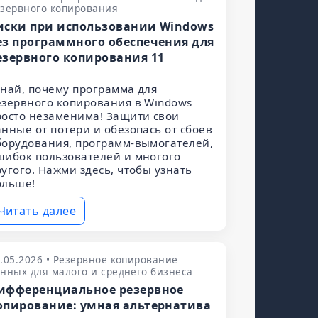
езервного копирования
иски при использовании Windows
ез программного обеспечения для
езервного копирования 11
знай, почему программа для
езервного копирования в Windows
росто незаменима! Защити свои
анные от потери и обезопась от сбоев
борудования, программ-вымогателей,
шибок пользователей и многого
ругого. Нажми здесь, чтобы узнать
ольше!
Читать далее
.05.2026 • Резервное копирование
нных для малого и среднего бизнеса
ифференциальное резервное
опирование: умная альтернатива