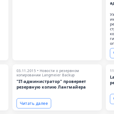
а
У
и
р
с
к
г
о
03.11.2015 • Новости о резервном
11
копировании Langmeier Backup
L
"IT-администратор" проверяет
р
резервную копию Лангмайера
Читать далее