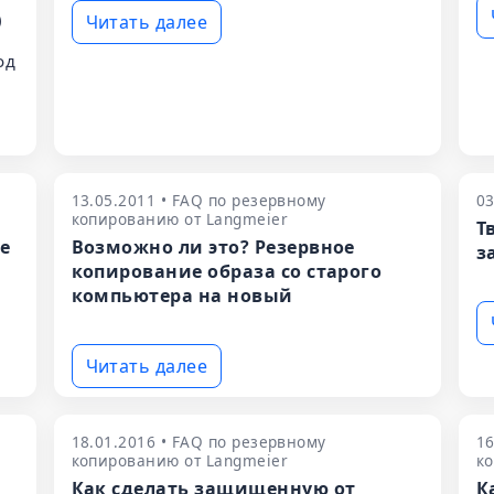
)
Читать далее
од
13.05.2011 • FAQ по резервному
03
копированию от Langmeier
Т
ие
Возможно ли это? Резервное
з
копирование образа со старого
компьютера на новый
Читать далее
18.01.2016 • FAQ по резервному
16
копированию от Langmeier
ко
Как сделать защищенную от
К