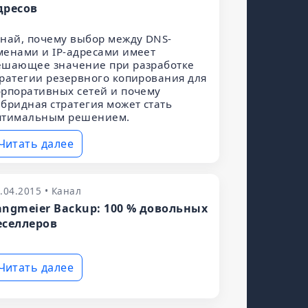
дресов
знай, почему выбор между DNS-
менами и IP-адресами имеет
ешающее значение при разработке
тратегии резервного копирования для
орпоративных сетей и почему
ибридная стратегия может стать
птимальным решением.
Читать далее
.04.2015 • Канал
angmeier Backup: 100 % довольных
еселлеров
Читать далее