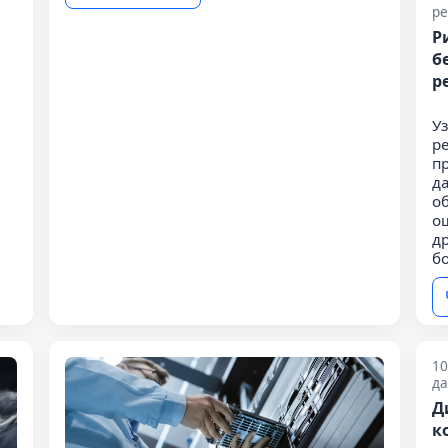
р
Р
б
р
У
р
п
д
о
о
д
б
10
да
Д
к