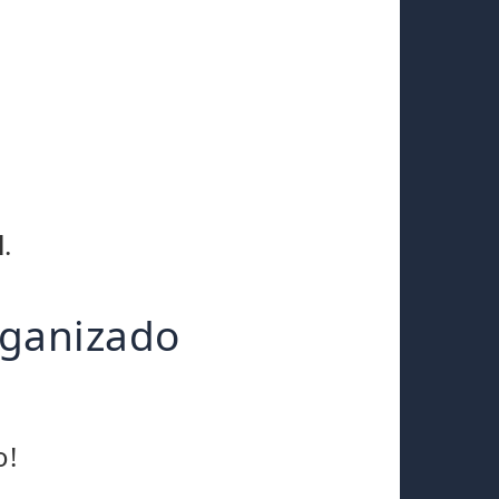
l
.
rganizado
o!