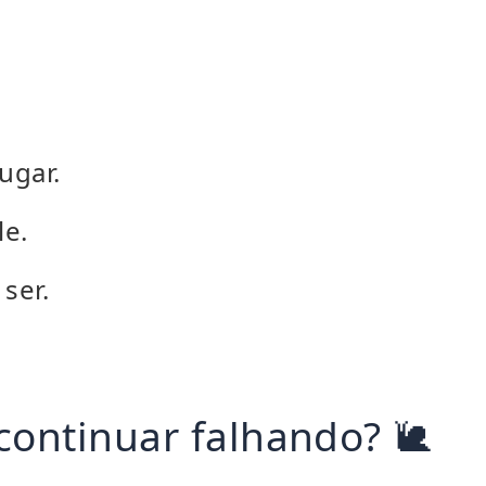
ugar.
le.
ser.
continuar falhando? 🐌