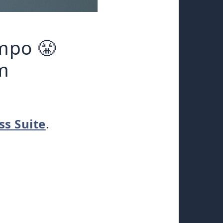
empo 😤
m
ss Suite
.