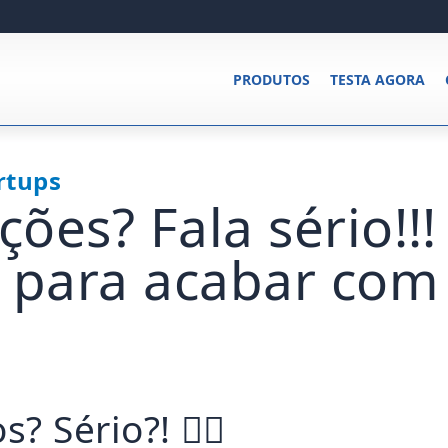
PRODUTOS
TESTA AGORA
rtups
ções? Fala sério!!!
 para acabar com
? Sério?! 🤦‍♂️