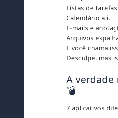
Listas de tarefas
Calendário ali.
E-mails e anotaç
Arquivos espalh
E você chama iss
Desculpe, mas i
A verdade 
💣
7 aplicativos di