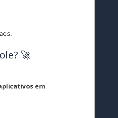
aos.
ole? 🚀
aplicativos em