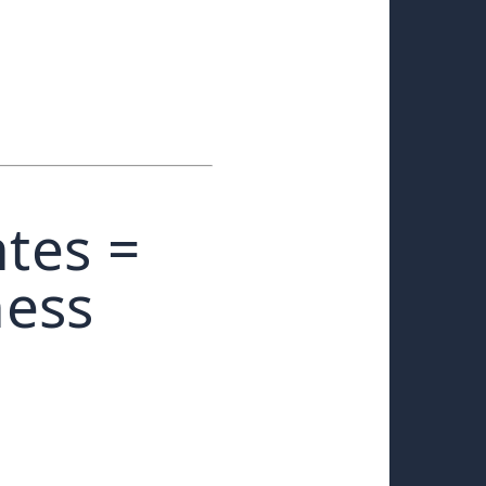
ntes =
ness