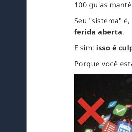
100 guias mantê
Seu "sistema" é
ferida aberta
.
E sim:
isso é cu
Porque você est