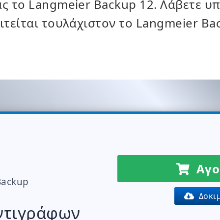
 το Langmeier Backup 12. Λάβετε υπ
τείται τουλάχιστον το Langmeier Ba
Αγο
Backup
Δοκιμ
ντιγράφων