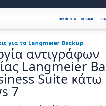
ΠΡΟΪΌΝΤΑ
ΔΟΚΙΜΉ
ΕΠ
ις για το Langmeier Backup
ργία αντιγράφων
ίας Langmeier B
siness Suite κάτω
s 7