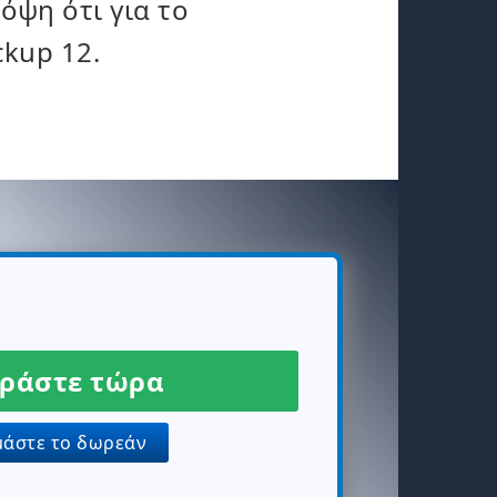
όψη ότι για το
ckup 12.
ράστε τώρα
άστε το δωρεάν