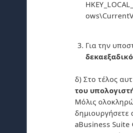
HKEY_LOCAL
ows\CurrentV
Για την υποστ
δεκαεξαδικό
δ) Στο τέλος αυ
του υπολογιστ
Μόλις ολοκληρώσ
δημιουργήσετε 
aBusiness Suite