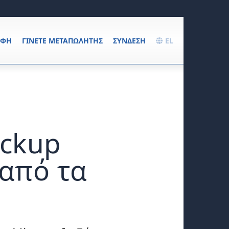
ΑΦΉ
ΓΊΝΕΤΕ ΜΕΤΑΠΩΛΗΤΉΣ
ΣΎΝΔΕΣΗ
EL
ackup
 από τα