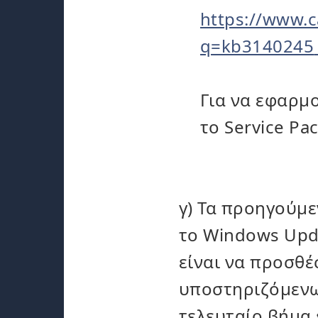
https://www.c
q=kb3140245
Για να εφαρμο
το Service Pa
γ) Τα προηγούμ
το Windows Upd
είναι να προσθέ
υποστηριζόμενω
τελευταίο βήμα 