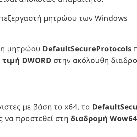
 επεξεργαστή μητρώου των Windows
ση μητρώου
DefaultSecureProtocols
π
ς
τιμή DWORD
στην ακόλουθη διαδρο
ιστές με βάση το x64, το
DefaultSecu
ς να προστεθεί στη
διαδρομή Wow6