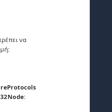
ρέπει να
μή:
reProtocols
432Node
: