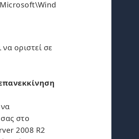
icrosoft\Wind
 να οριστεί σε
επανεκκίνηση
 να
 σας στο
rver 2008 R2