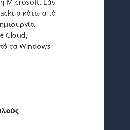
η Microsoft. Εάν
Backup κάτω από
δημιουργία
e Cloud,
από τα Windows
αλούς