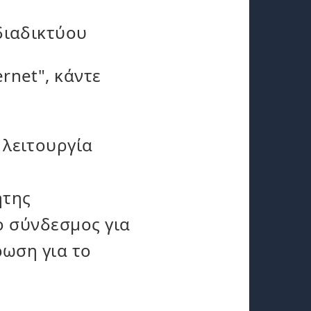
διαδικτύου
rnet", κάντε
 λειτουργία
ητης
ο σύνδεσμος για
ρωση για το