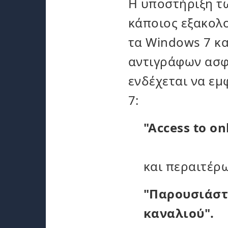
Η υποστήριξη τω
κάποιος εξακολ
τα Windows 7 κα
αντιγράφων ασφα
ενδέχεται να ε
7:
"Access to on
και περαιτέρω
"Παρουσιάστ
καναλιού".