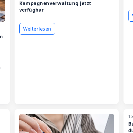
Kampagnenverwaltung jetzt
verfügbar
Weiterlesen
en
r
15
e
B
d