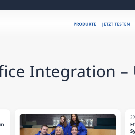
PRODUKTE
JETZT TESTEN
fice Integration –
29
in
E
S