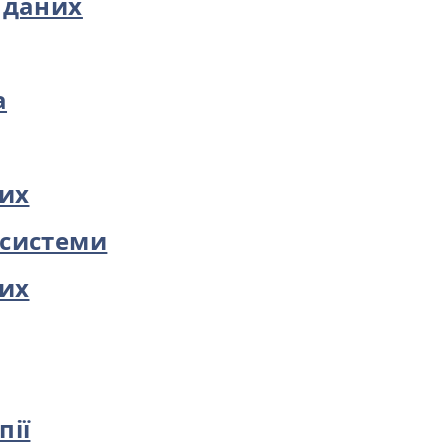
 даних
а
них
 системи
них
пії