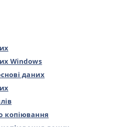
них
них Windows
основі даних
них
лів
о копіювання