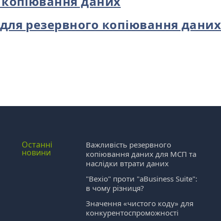
 копіювання даних
для резервного копіювання дани
Останні
Важливість резервного
новини
копіювання даних для МСП та
наслідки втрати даних
"Bexio" проти "aBusiness Suite":
в чому різниця?
Значення «чистого коду» для
конкурентоспроможності