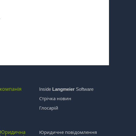
х
компанія
Inside
Langmeier
Software
Стрічка новин
Глосарій
Юридична
Юридичне повідомлення