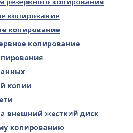
я резервного копирования
ое копирование
ое копирование
ервное копирование
опирования
данных
ой копии
ети
на внешний жесткий диск
ому копированию