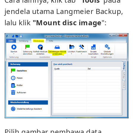
jendela utama Langmeier Backup,
lalu
klik
"Mount disc image
"
:
Pilih gambar pembawa data