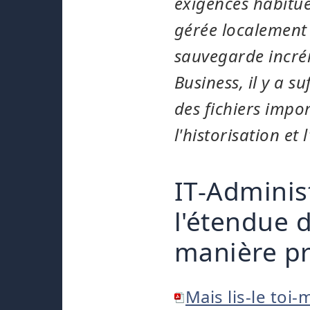
exigences habitue
gérée localement 
sauvegarde incréme
Business, il y a s
des fichiers impo
l'historisation et
IT-Administ
l'étendue d
manière pré
Mais lis-le toi-