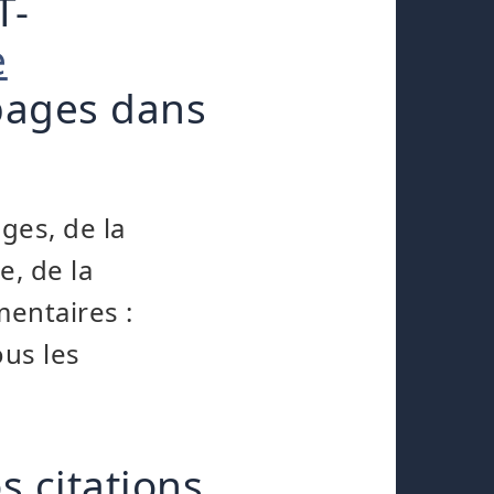
T-
e
pages dans
ges, de la
e, de la
mentaires :
us les
s citations