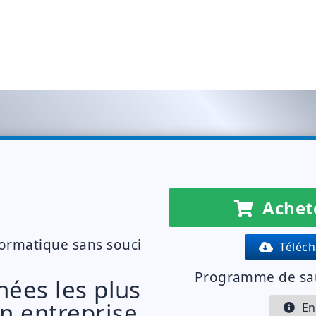
Achete
formatique sans souci
Téléch
Programme de sa
nées les plus
n entreprise.
En 