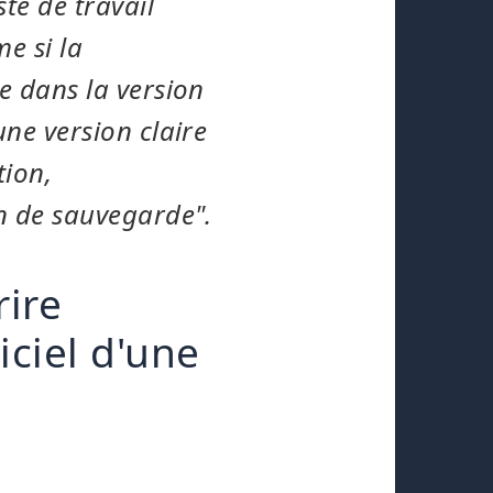
te de travail
e si la
ue dans la version
une version claire
tion,
in de sauvegarde".
rire
iciel d'une