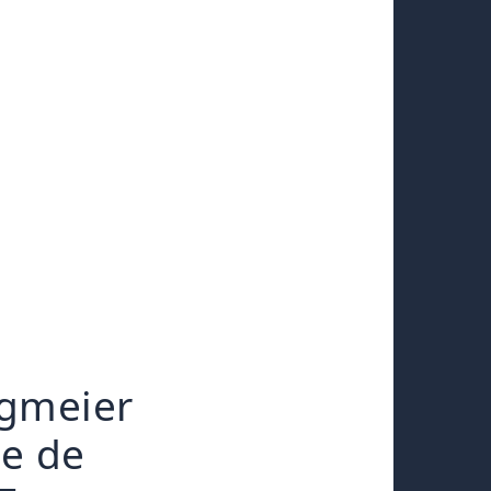
ngmeier
de de