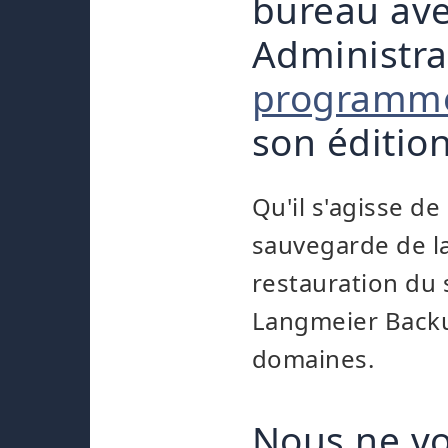
bureau ave
Administra
programme
son édition
Qu'il s'agisse d
sauvegarde de la
restauration du 
Langmeier Backu
domaines.
Nous ne vo