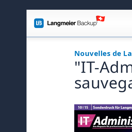
Nouvelles de L
"IT-Adm
sauveg