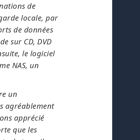
nations de
garde locale, par
orts de données
rde sur CD, DVD
uite, le logiciel
ème NAS, un
re un
s agréablement
vons apprécié
rte que les