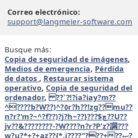
Correo electrónico:
support@langmeier-software.com
Busque más:
Copia de seguridad de imágenes
,
Medios de emergencia
,
Pérdida
de datos
,
Restaurar sistema
operativo
,
Copia de seguridad del
ordenador
,
??`?!?ia?iay?m??
^????b?W??)^?٥r?h??!zg??mu??
n?r?'m?~^?f??)?j?h~??}???$چ??U??
jv??&????????-?W????n?r?P'z?讇???
w?u?*+?+az??{*.j????"???+??ޞ?