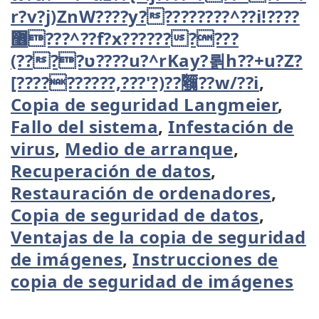
r?v?j)ZnW????y?????????^??i!????
޶???^??f?x??????????
(????ʋ????u?^rKay?뢹h??+u?Z?
[??????????,???'?)??鿧??w/??i
,
Copia de seguridad Langmeier
,
Fallo del sistema
,
Infestación de
virus
,
Medio de arranque
,
Recuperación de datos
,
Restauración de ordenadores
,
Copia de seguridad de datos
,
Ventajas de la copia de seguridad
de imágenes
,
Instrucciones de
copia de seguridad de imágenes