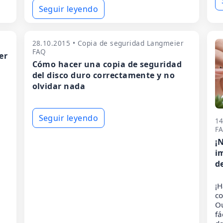
Seguir leyendo
p
28.10.2015 • Copia de seguridad Langmeier
FAQ
er
Cómo hacer una copia de seguridad
del disco duro correctamente y no
olvidar nada
Seguir leyendo
14
F
¡
i
d
¡H
co
O
fá