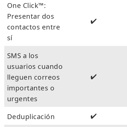
One Click™:
Presentar dos
✔️
contactos entre
sí
SMS a los
usuarios cuando
✔️
lleguen correos
importantes o
urgentes
✔️
Deduplicación