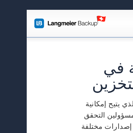
 في
تخزين
م برنامج نسخ احتياطي مثل Langmeier Backup، الذي يتيح إمكانية
مسؤولين التحقق
Microso بإصلاح خطأ في إصدارات مختلفة