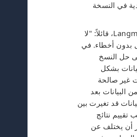
ية في النسخة
يوضح أورس لانغماير، المدير التنفيذي ومطور حل Langmeier Backup، قائلاً: "لا
ل بدون أخطاء. في
قى حل النسخ
يانات بشكل
ت غير صالحة
Lang بالطبع التحقق من البيانات بعد
يانات قد تغيرت بين
تقييم نتائج
ز أن يختلف عن