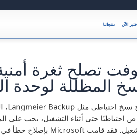
ختبر الآن
منتجاتنا
فت تصلح ثغرة أمنية
خ المظللة لوحدة ال
عند استخدا
 احتياطيًا حتى أثناء التشغيل، يجب على ال
من إصدار نظام التشغيل. فقد قامت ft