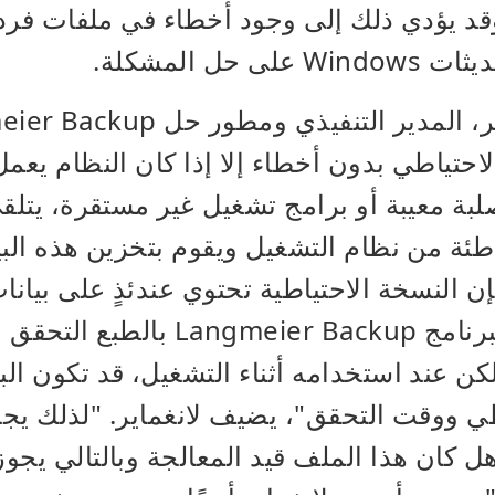
قد يؤدي ذلك إلى وجود أخطاء في ملفات فرد
 حل المشكلة.
احتياطي بدون أخطاء إلا إذا كان النظام يعم
بة معيبة أو برامج تشغيل غير مستقرة، يتل
اطئة من نظام التشغيل ويقوم بتخزين هذه الب
 النسخة الاحتياطية تحتوي عندئذٍ على بيانا
للاستخدام. "يمكن لبرنامج meier Backup
كن عند استخدامه أثناء التشغيل، قد تكون الب
ي ووقت التحقق"، يضيف لانغماير. "لذلك يجب 
ل كان هذا الملف قيد المعالجة وبالتالي يجو