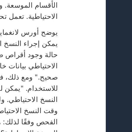
الأقسام الموسعة. و
الاحتياطية. تعمل تحديثات Windows على
يمكن إجراء النسخ ال
حالة وجود أقراص صل
الاحتياطي بيانات خ
صحيح." ومع ذلك، فإن
النسخ الاحتياطي. ول
وقت النسخ الاحتياط
الفحص وفقًا لذلك: ه