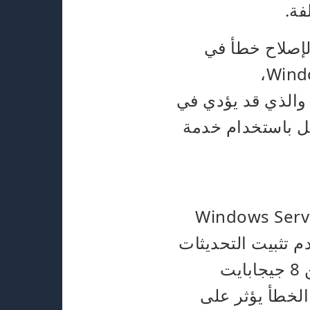
فة.
لإصلاح خطأ في
Windows Vista SP2، وWindows 7، وWindows Server 2003 SP2،
Windows Server 2008 ، وWindows Server 2008 R2، والذي قد يؤدي في
يل باستخدام خدمة
ل في Windows 7 و Windows Server 2008R2
لأقدم تثبيت التحديثات
بسرعة. يُفترض أن يحدث الخطأ عندما يكون حجم القسم أكبر من 8 جيجابايت
81 ميجابايت؛ كما أن الخطأ يؤثر على