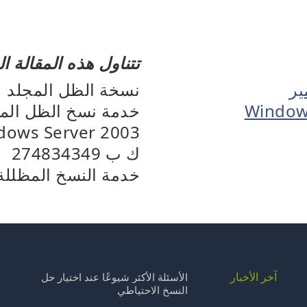
تتناول هذه المقالة ا
ير
نسخة الظل المجلد
خدمة نسخ الظل المج
dows Server 2003
ك ب 274834349
خدمة النسخ المظللة
آخر الأخبار
ا
الأسئلة الأكثر شيوعًا عند اختيار حل
النسخ الاحتياطي