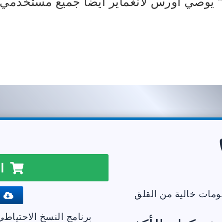
" يوصي أورس لانغماير أيضًا جميع مستخدمي ا
اش
علومات خالية من القلق
ح
برنامج النسخ الاحتياطي لنظ