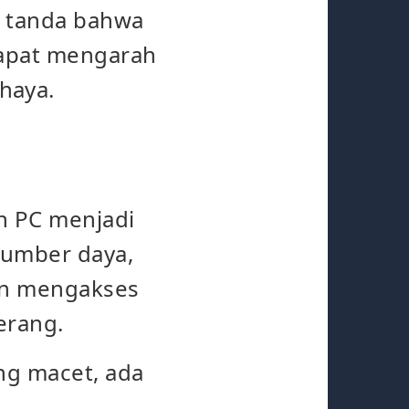
i tanda bahwa
dapat mengarah
haya.
n PC menjadi
sumber daya,
dan mengakses
erang.
ng macet, ada