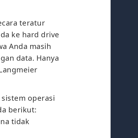
cara teratur
da ke hard drive
hwa Anda masih
ngan data. Hanya
i Langmeier
 sistem operasi
a berikut:
na tidak