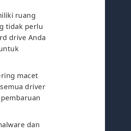
liki ruang
 tidak perlu
rd drive Anda
 untuk
ering macet
 semua driver
l pembaruan
malware dan