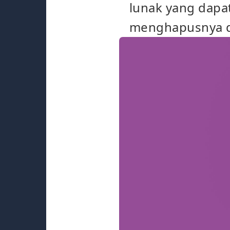
lunak yang dapa
menghapusnya d