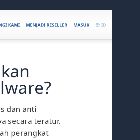
GI KAMI
MENJADI RESELLER
MASUK
ID
ukan
alware?
s dan anti-
 secara teratur.
uah perangkat