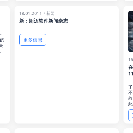
18.01.2011 • 新闻
新：朗迈软件新闻杂志
-
上的
更多信息
决
现
1
在
1
了
不
故
此