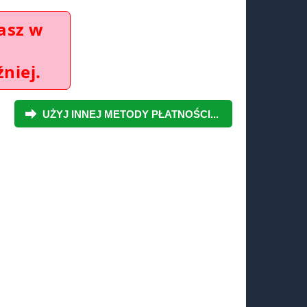
asz w
niej.