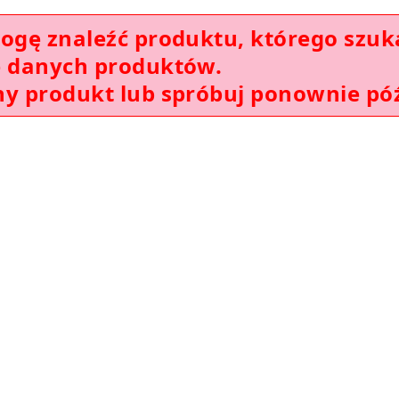
mogę znaleźć produktu, którego szuk
e danych produktów.
ny produkt lub spróbuj ponownie póź