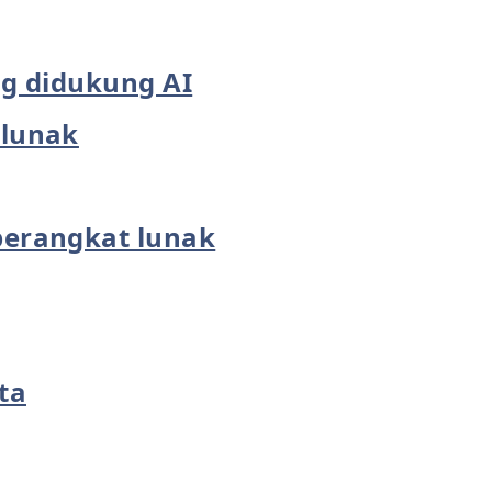
ng didukung AI
lunak
erangkat lunak
ta